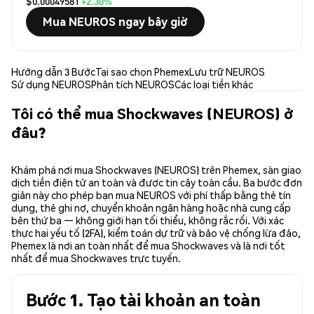
$0.00049581
+2.30%
Mua NEUROS ngay bây giờ
Hướng dẫn 3 Bước
Tại sao chọn Phemex
Lưu trữ NEUROS
Sử dụng NEUROS
Phân tích NEUROS
Các loại tiền khác
Tôi có thể mua Shockwaves (NEUROS) ở
đâu?
Khám phá nơi mua Shockwaves (NEUROS) trên Phemex, sàn giao
dịch tiền điện tử an toàn và được tin cậy toàn cầu. Ba bước đơn
giản này cho phép bạn mua NEUROS với phí thấp bằng thẻ tín
dụng, thẻ ghi nợ, chuyển khoản ngân hàng hoặc nhà cung cấp
bên thứ ba — không giới hạn tối thiểu, không rắc rối. Với xác
thực hai yếu tố (2FA), kiểm toán dự trữ và bảo vệ chống lừa đảo,
Phemex là nơi an toàn nhất để mua Shockwaves và là nơi tốt
nhất để mua Shockwaves trực tuyến.
Bước 1. Tạo tài khoản an toàn