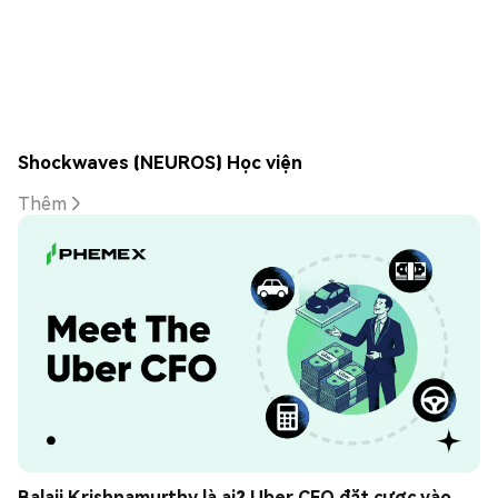
Shockwaves (NEUROS) Học viện
Thêm
Balaji Krishnamurthy là ai? Uber CFO đặt cược vào 