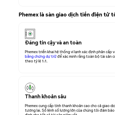
Phemex là sàn giao dịch tiền điện tử
Đáng tin cậy và an toàn
Phemex triển khai hệ thống ví lạnh xác định phân cấp
bằng chứng dự trữ
để xác minh rằng toàn bộ tài sản
theo tỷ lệ 1:1.
Thanh khoản sâu
Phemex cung cấp tính thanh khoản cao cho cả giao dịc
tương lai. Sổ lệnh số lượng lớn của chúng tôi đảm bảo 
định cho tất cả tài sản niêm yết.