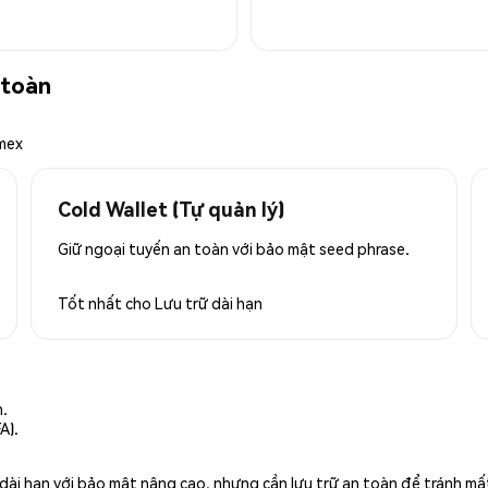
 toàn
emex
Cold Wallet (Tự quản lý)
Giữ ngoại tuyến an toàn với bảo mật seed phrase.
Tốt nhất cho
Lưu trữ dài hạn
n.
A).
rữ dài hạn với bảo mật nâng cao, nhưng cần lưu trữ an toàn để tránh m