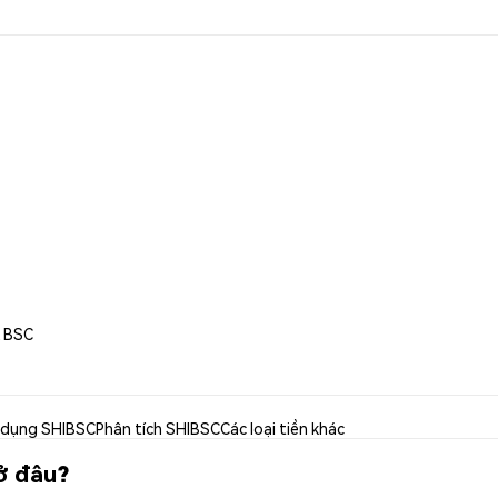
A BSC
 dụng SHIBSC
Phân tích SHIBSC
Các loại tiền khác
ở đâu?