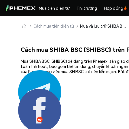
Mua tiền điện tử
Thị trường
Hợp đồng
Cách mua tiền điện tử
Mua và lưu trữ SHIBA BSC (SHIBSC) an toàn
Cách mua SHIBA BSC (SHIBSC) trên 
Mua SHIBA BSC (SHIBSC) dễ dàng trên Phemex, sàn giao dị
toán linh hoạt, bao gồm thẻ tín dụng, chuyển khoản ngân 
của Phemex giúp việc mua SHIBSC trở nên liền mạch. Bắt đ
Chia sẻ: