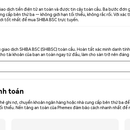
ao dịch tiền điện tử an toàn và được tin cậy toàn cầu. Ba bước đơn 
g cấp bên thứ ba — không giới hạn tối thiểu, không rắc rối. Với xác t
nơi tốt nhất để mua SHIBA BSC trực tuyến.
 giao dịch SHIBA BSC (SHIBSC) toàn cầu. Hoàn tất xác minh danh tín
cho tài khoản của bạn an toàn ngay từ đầu, làm cho sàn trở nên đáng 
nh toán
hẻ ghi nợ, chuyển khoản ngân hàng hoặc nhà cung cấp bên thứ ba để 
iền tối thiểu. Nền tảng an toàn của Phemex đảm bảo cách nhanh nhất đ