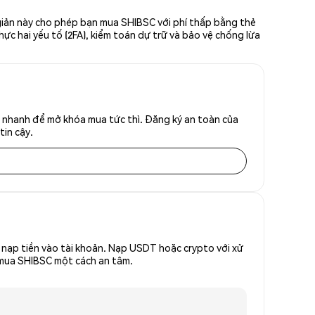
giản này cho phép bạn mua SHIBSC với phí thấp bằng thẻ
hực hai yếu tố (2FA), kiểm toán dự trữ và bảo vệ chống lừa
h nhanh để mở khóa mua tức thì. Đăng ký an toàn của
tin cậy.
nạp tiền vào tài khoản. Nạp USDT hoặc crypto với xử
ể mua SHIBSC một cách an tâm.