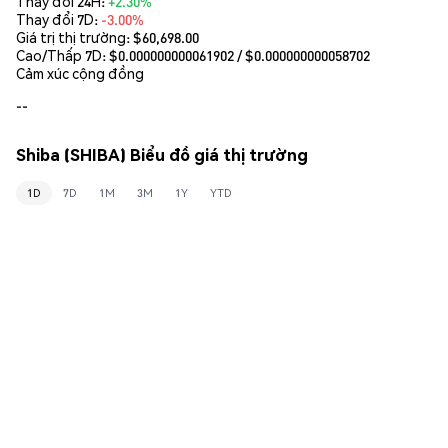
Thay đổi 24H:
+2.30%
Thay đổi 7D:
-3.00%
Giá trị thị trường:
$60,698.00
Cao/Thấp 7D: $
0.000000000061902
/ $
0.000000000058702
Cảm xúc cộng đồng
--
Shiba (SHIBA) Biểu đồ giá thị trường
1D
7D
1M
3M
1Y
YTD