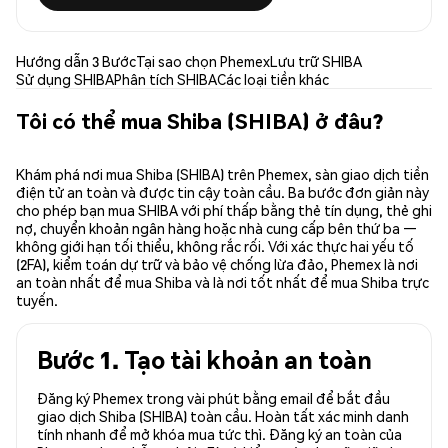
Hướng dẫn 3 Bước
Tại sao chọn Phemex
Lưu trữ SHIBA
Sử dụng SHIBA
Phân tích SHIBA
Các loại tiền khác
Tôi có thể mua Shiba (SHIBA) ở đâu?
Khám phá nơi mua Shiba (SHIBA) trên Phemex, sàn giao dịch tiền
điện tử an toàn và được tin cậy toàn cầu. Ba bước đơn giản này
cho phép bạn mua SHIBA với phí thấp bằng thẻ tín dụng, thẻ ghi
nợ, chuyển khoản ngân hàng hoặc nhà cung cấp bên thứ ba —
không giới hạn tối thiểu, không rắc rối. Với xác thực hai yếu tố
(2FA), kiểm toán dự trữ và bảo vệ chống lừa đảo, Phemex là nơi
an toàn nhất để mua Shiba và là nơi tốt nhất để mua Shiba trực
tuyến.
Bước 1. Tạo tài khoản an toàn
Đăng ký Phemex trong vài phút bằng email để bắt đầu
giao dịch Shiba (SHIBA) toàn cầu. Hoàn tất xác minh danh
tính nhanh để mở khóa mua tức thì. Đăng ký an toàn của