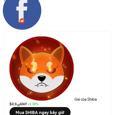
Chia sẻ:
Giá của Shiba
$0.0
6069
+2.30%
10
Mua SHIBA ngay bây giờ