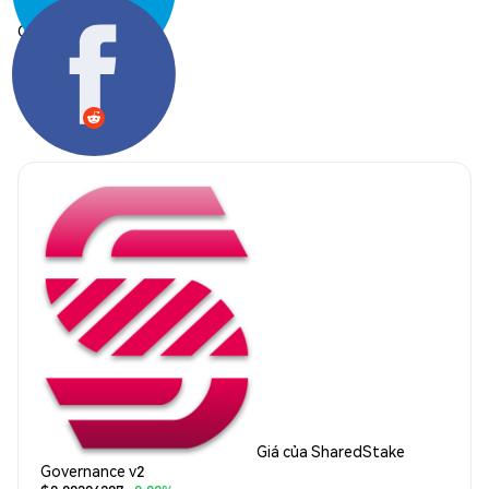
Chia sẻ:
Giá của SharedStake
Governance v2