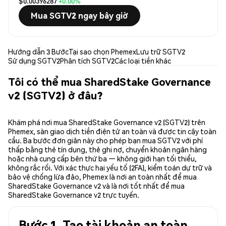
$0.00396287
+0.00%
Mua SGTV2 ngay bây giờ
Hướng dẫn 3 Bước
Tại sao chọn Phemex
Lưu trữ SGTV2
Sử dụng SGTV2
Phân tích SGTV2
Các loại tiền khác
Tôi có thể mua SharedStake Governance
v2 (SGTV2) ở đâu?
Khám phá nơi mua SharedStake Governance v2 (SGTV2) trên
Phemex, sàn giao dịch tiền điện tử an toàn và được tin cậy toàn
cầu. Ba bước đơn giản này cho phép bạn mua SGTV2 với phí
thấp bằng thẻ tín dụng, thẻ ghi nợ, chuyển khoản ngân hàng
hoặc nhà cung cấp bên thứ ba — không giới hạn tối thiểu,
không rắc rối. Với xác thực hai yếu tố (2FA), kiểm toán dự trữ và
bảo vệ chống lừa đảo, Phemex là nơi an toàn nhất để mua
SharedStake Governance v2 và là nơi tốt nhất để mua
SharedStake Governance v2 trực tuyến.
Bước 1. Tạo tài khoản an toàn