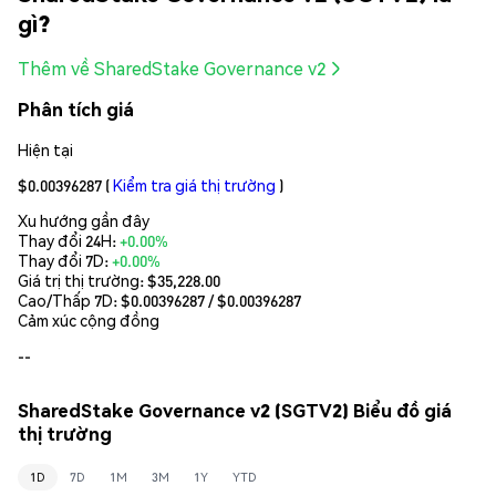
gì?
Thêm về SharedStake Governance v2
Phân tích giá
Hiện tại
$0.00396287
(
Kiểm tra giá thị trường
)
Xu hướng gần đây
Thay đổi 24H:
+0.00%
Thay đổi 7D:
+0.00%
Giá trị thị trường:
$35,228.00
Cao/Thấp 7D: $
0.00396287
/ $
0.00396287
Cảm xúc cộng đồng
--
SharedStake Governance v2 (SGTV2) Biểu đồ giá
thị trường
1D
7D
1M
3M
1Y
YTD