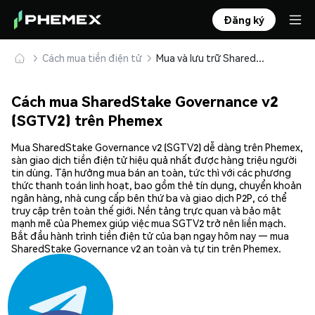
Đăng ký
Cách mua tiền điện tử
Mua và lưu trữ SharedStake Governance v2 (SGTV2) an toàn
Cách mua SharedStake Governance v2
(SGTV2) trên Phemex
Mua SharedStake Governance v2 (SGTV2) dễ dàng trên Phemex,
sàn giao dịch tiền điện tử hiệu quả nhất được hàng triệu người
tin dùng. Tận hưởng mua bán an toàn, tức thì với các phương
thức thanh toán linh hoạt, bao gồm thẻ tín dụng, chuyển khoản
ngân hàng, nhà cung cấp bên thứ ba và giao dịch P2P, có thể
truy cập trên toàn thế giới. Nền tảng trực quan và bảo mật
mạnh mẽ của Phemex giúp việc mua SGTV2 trở nên liền mạch.
Bắt đầu hành trình tiền điện tử của bạn ngay hôm nay — mua
SharedStake Governance v2 an toàn và tự tin trên Phemex.