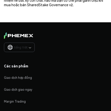
nhiệm về bất kỳ tổn thất nào mà bạn có thể phải gánh chịu khi
mua hoặc bán SharedStake Governance v2.
tiếng Việt

Các sản phẩm
Giao dịch hợp đồng
Giao dịch giao ngay
Margin Trading