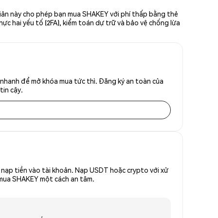
 giản này cho phép bạn mua SHAKEY với phí thấp bằng thẻ
hực hai yếu tố (2FA), kiểm toán dự trữ và bảo vệ chống lừa
 nhanh để mở khóa mua tức thì. Đăng ký an toàn của
tin cậy.
nạp tiền vào tài khoản. Nạp USDT hoặc crypto với xử
để mua SHAKEY một cách an tâm.