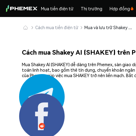
Mua tiền điện tử
Thị trường
Hợp đồng
Cách mua tiền điện tử
Mua và lưu trữ Shakey AI (SHAKEY) an toàn
Cách mua Shakey AI (SHAKEY) trên 
Mua Shakey AI (SHAKEY) dễ dàng trên Phemex, sàn giao dịc
toán linh hoạt, bao gồm thẻ tín dụng, chuyển khoản ngân 
của Phemex giúp việc mua SHAKEY trở nên liền mạch. Bắt đ
Chia sẻ: