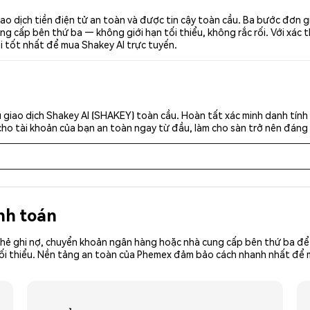
ao dịch tiền điện tử an toàn và được tin cậy toàn cầu. Ba bước đơn
g cấp bên thứ ba — không giới hạn tối thiểu, không rắc rối. Với xác t
i tốt nhất để mua Shakey AI trực tuyến.
 giao dịch Shakey AI (SHAKEY) toàn cầu. Hoàn tất xác minh danh tính
cho tài khoản của bạn an toàn ngay từ đầu, làm cho sàn trở nên đáng 
nh toán
hẻ ghi nợ, chuyển khoản ngân hàng hoặc nhà cung cấp bên thứ ba để 
iền tối thiểu. Nền tảng an toàn của Phemex đảm bảo cách nhanh nhất 