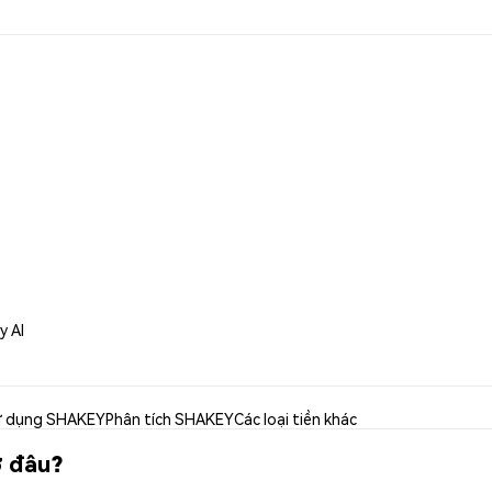
y AI
 dụng SHAKEY
Phân tích SHAKEY
Các loại tiền khác
ở đâu?