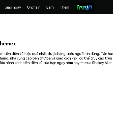
Giao ngay
Onchain
Earn
Thêm
Phemex
h tiền điện tử hiệu quả nhất được hàng triệu người tin dùng. Tận h
hàng, nhà cung cấp bên thứ ba và giao dịch P2P, có thể truy cập trê
ầu hành trình tiền điện tử của bạn ngay hôm nay — mua Shakey AI an 