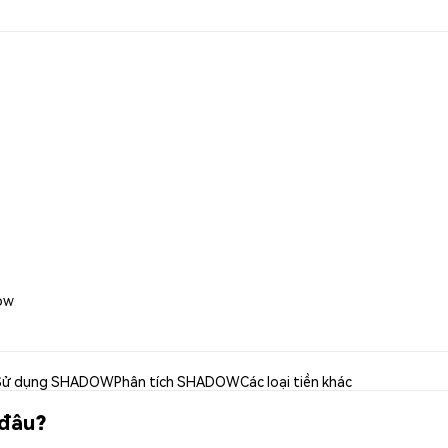
ow
Sử dụng SHADOW
Phân tích SHADOW
Các loại tiền khác
 đâu?