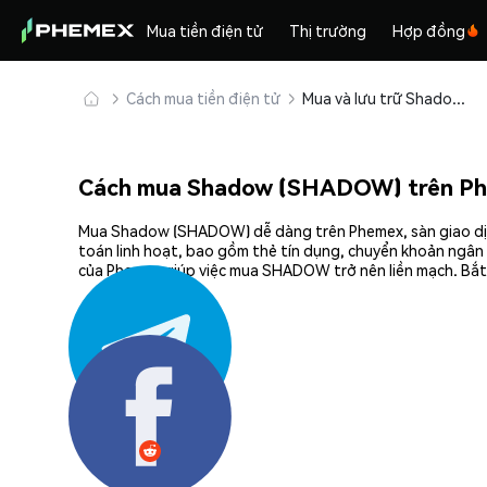
Mua tiền điện tử
Thị trường
Hợp đồng
Cách mua tiền điện tử
Mua và lưu trữ Shadow (SHADOW) an toàn
Cách mua Shadow (SHADOW) trên P
Mua Shadow (SHADOW) dễ dàng trên Phemex, sàn giao dịch 
toán linh hoạt, bao gồm thẻ tín dụng, chuyển khoản ngân 
của Phemex giúp việc mua SHADOW trở nên liền mạch. Bắt 
Chia sẻ: