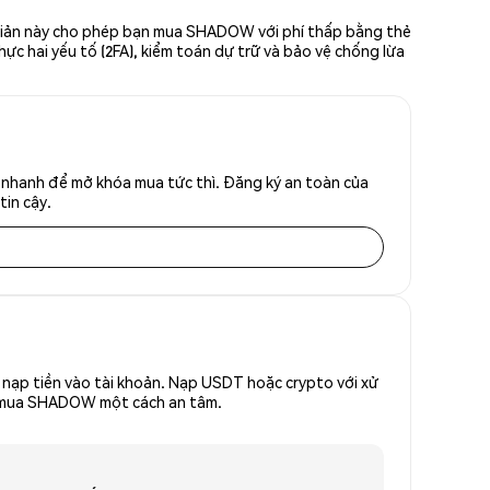
 giản này cho phép bạn mua SHADOW với phí thấp bằng thẻ
hực hai yếu tố (2FA), kiểm toán dự trữ và bảo vệ chống lừa
nhanh để mở khóa mua tức thì. Đăng ký an toàn của
tin cậy.
nạp tiền vào tài khoản. Nạp USDT hoặc crypto với xử
 để mua SHADOW một cách an tâm.