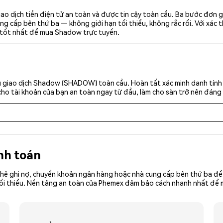
 dịch tiền điện tử an toàn và được tin cậy toàn cầu. Ba bước đơn
g cấp bên thứ ba — không giới hạn tối thiểu, không rắc rối. Với xác t
i tốt nhất để mua Shadow trực tuyến.
u giao dịch Shadow (SHADOW) toàn cầu. Hoàn tất xác minh danh tính 
cho tài khoản của bạn an toàn ngay từ đầu, làm cho sàn trở nên đáng 
nh toán
hẻ ghi nợ, chuyển khoản ngân hàng hoặc nhà cung cấp bên thứ ba để 
iền tối thiểu. Nền tảng an toàn của Phemex đảm bảo cách nhanh nhất