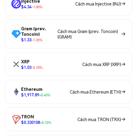
Injective
Cách mua Injective (INJ)
$4.34
-1.00%
Gram (prev.
Cách mua Gram (prev. Toncoin)
Toncoin)
(GRAM)
$1.33
-1.35%
XRP
Cách mua XRP (XRP)
$1.03
-0.10%
Ethereum
Cách mua Ethereum (ETH)
$1,917.89
+0.40%
TRON
Cách mua TRON (TRX)
$0.330108
+0.10%