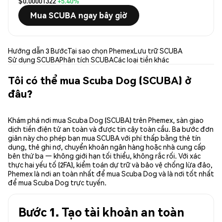
$0.00001322
+5.40%
Mua SCUBA ngay bây giờ
Hướng dẫn 3 Bước
Tại sao chọn Phemex
Lưu trữ SCUBA
Sử dụng SCUBA
Phân tích SCUBA
Các loại tiền khác
Tôi có thể mua Scuba Dog (SCUBA) ở
đâu?
Khám phá nơi mua Scuba Dog (SCUBA) trên Phemex, sàn giao
dịch tiền điện tử an toàn và được tin cậy toàn cầu. Ba bước đơn
giản này cho phép bạn mua SCUBA với phí thấp bằng thẻ tín
dụng, thẻ ghi nợ, chuyển khoản ngân hàng hoặc nhà cung cấp
bên thứ ba — không giới hạn tối thiểu, không rắc rối. Với xác
thực hai yếu tố (2FA), kiểm toán dự trữ và bảo vệ chống lừa đảo,
Phemex là nơi an toàn nhất để mua Scuba Dog và là nơi tốt nhất
để mua Scuba Dog trực tuyến.
Bước 1. Tạo tài khoản an toàn