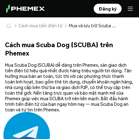
Đăng ký
Cách mua tiền điện tử
Mua và lưu trữ Scuba Dog (SCUBA) an toàn
Cách mua Scuba Dog (SCUBA) trên
Phemex
Mua Scuba Dog (SCUBA) dễ dàng trên Phemex, sàn giao dịch
tiền điện tử hiệu quả nhất được hàng triệu người tin dùng. Tận
hưởng mua bán an toàn, tức thì với các phương thức thanh
toán linh hoạt, bao gồm thẻ tín dụng, chuyển khoản ngân hàng,
nhà cung cấp bên thứ ba và giao dịch P2P, có thể truy cập trên
toàn thế giới. Nền tảng trực quan và bảo mật mạnh mẽ của
Phemex giúp việc mua SCUBA trở nên liền mạch. Bắt đầu hành
trình tiền điện tử của bạn ngay hôm nay — mua Scuba Dog an
toàn và tự tin trên Phemex.