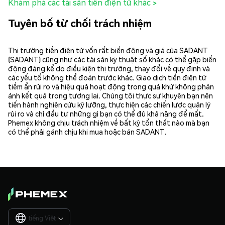
Khám phá các tài sản tiền điện tử khác >
Tuyên bố từ chối trách nhiệm
Thị trường tiền điện tử vốn rất biến động và giá của SADANT
(SADANT) cũng như các tài sản kỹ thuật số khác có thể gặp biến
động đáng kể do điều kiện thị trường, thay đổi về quy định và
các yếu tố không thể đoán trước khác. Giao dịch tiền điện tử
tiềm ẩn rủi ro và hiệu quả hoạt động trong quá khứ không phản
ánh kết quả trong tương lai. Chúng tôi thực sự khuyên bạn nên
tiến hành nghiên cứu kỹ lưỡng, thực hiện các chiến lược quản lý
rủi ro và chỉ đầu tư những gì bạn có thể đủ khả năng để mất.
Phemex không chịu trách nhiệm về bất kỳ tổn thất nào mà bạn
có thể phải gánh chịu khi mua hoặc bán SADANT.
tiếng Việt
