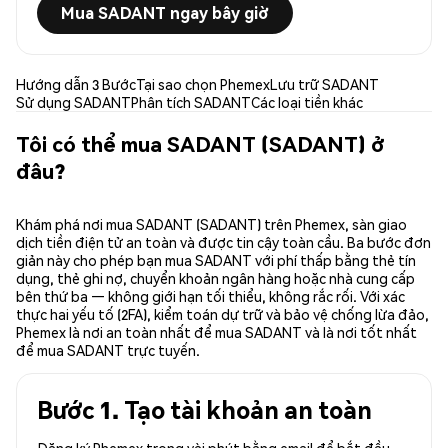
Mua SADANT ngay bây giờ
Hướng dẫn 3 Bước
Tại sao chọn Phemex
Lưu trữ SADANT
Sử dụng SADANT
Phân tích SADANT
Các loại tiền khác
Tôi có thể mua SADANT (SADANT) ở
đâu?
Khám phá nơi mua SADANT (SADANT) trên Phemex, sàn giao
dịch tiền điện tử an toàn và được tin cậy toàn cầu. Ba bước đơn
giản này cho phép bạn mua SADANT với phí thấp bằng thẻ tín
dụng, thẻ ghi nợ, chuyển khoản ngân hàng hoặc nhà cung cấp
bên thứ ba — không giới hạn tối thiểu, không rắc rối. Với xác
thực hai yếu tố (2FA), kiểm toán dự trữ và bảo vệ chống lừa đảo,
Phemex là nơi an toàn nhất để mua SADANT và là nơi tốt nhất
để mua SADANT trực tuyến.
Bước 1. Tạo tài khoản an toàn