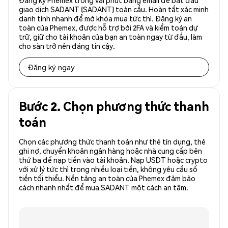
Đăng ký Phemex trong vài phút bằng email để bắt đầu
giao dịch SADANT (SADANT) toàn cầu. Hoàn tất xác minh
danh tính nhanh để mở khóa mua tức thì. Đăng ký an
toàn của Phemex, được hỗ trợ bởi 2FA và kiểm toán dự
trữ, giữ cho tài khoản của bạn an toàn ngay từ đầu, làm
cho sàn trở nên đáng tin cậy.
Đăng ký ngay
Bước 2. Chọn phương thức thanh
toán
Chọn các phương thức thanh toán như thẻ tín dụng, thẻ
ghi nợ, chuyển khoản ngân hàng hoặc nhà cung cấp bên
thứ ba để nạp tiền vào tài khoản. Nạp USDT hoặc crypto
với xử lý tức thì trong nhiều loại tiền, không yêu cầu số
tiền tối thiểu. Nền tảng an toàn của Phemex đảm bảo
cách nhanh nhất để mua SADANT một cách an tâm.