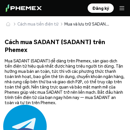
Đăng ký
Cách mua tiền điện tử
Mua và lưu trữ SADANT (SADANT) an toàn
Cách mua SADANT (SADANT) trên
Phemex
Mua SADANT (SADANT) dễ dàng trên Phemex, sàn giao dịch
tiền điện tử hiệu quả nhất được hàng triệu người tin dùng. Tận
hưởng mua bán an toàn, tức thì với các phương thức thanh
toán linh hoạt, bao gồm thẻ tín dụng, chuyển khoản ngân hàng,
nhà cung cấp bên thứ ba và giao dịch P2P, có thể truy cập trên
toàn thế giới. Nền tảng trực quan và bảo mật mạnh mẽ của
Phemex giúp việc mua SADANT trở nên liền mạch. Bắt đầu hành
trình tiền điện tử của bạn ngay hôm nay — mua SADANT an
toàn và tự tin trên Phemex.