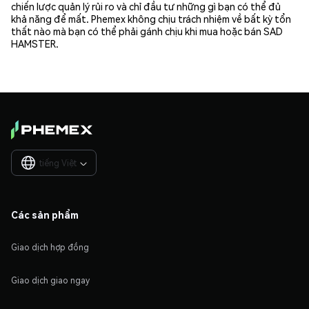
chiến lược quản lý rủi ro và chỉ đầu tư những gì bạn có thể đủ
khả năng để mất. Phemex không chịu trách nhiệm về bất kỳ tổn
thất nào mà bạn có thể phải gánh chịu khi mua hoặc bán SAD
HAMSTER.
tiếng Việt

Các sản phẩm
Giao dịch hợp đồng
Giao dịch giao ngay