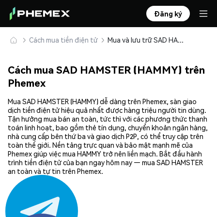
Đăng ký
Cách mua tiền điện tử
Mua và lưu trữ SAD HAMSTER (HAMMY) an toàn
Cách mua SAD HAMSTER (HAMMY) trên
Phemex
Mua SAD HAMSTER (HAMMY) dễ dàng trên Phemex, sàn giao
dịch tiền điện tử hiệu quả nhất được hàng triệu người tin dùng.
Tận hưởng mua bán an toàn, tức thì với các phương thức thanh
toán linh hoạt, bao gồm thẻ tín dụng, chuyển khoản ngân hàng,
nhà cung cấp bên thứ ba và giao dịch P2P, có thể truy cập trên
toàn thế giới. Nền tảng trực quan và bảo mật mạnh mẽ của
Phemex giúp việc mua HAMMY trở nên liền mạch. Bắt đầu hành
trình tiền điện tử của bạn ngay hôm nay — mua SAD HAMSTER
an toàn và tự tin trên Phemex.