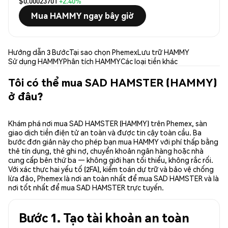
$0.00023701
+2.40%
Mua HAMMY ngay bây giờ
Hướng dẫn 3 Bước
Tại sao chọn Phemex
Lưu trữ HAMMY
Sử dụng HAMMY
Phân tích HAMMY
Các loại tiền khác
Tôi có thể mua SAD HAMSTER (HAMMY)
ở đâu?
Khám phá nơi mua SAD HAMSTER (HAMMY) trên Phemex, sàn
giao dịch tiền điện tử an toàn và được tin cậy toàn cầu. Ba
bước đơn giản này cho phép bạn mua HAMMY với phí thấp bằng
thẻ tín dụng, thẻ ghi nợ, chuyển khoản ngân hàng hoặc nhà
cung cấp bên thứ ba — không giới hạn tối thiểu, không rắc rối.
Với xác thực hai yếu tố (2FA), kiểm toán dự trữ và bảo vệ chống
lừa đảo, Phemex là nơi an toàn nhất để mua SAD HAMSTER và là
nơi tốt nhất để mua SAD HAMSTER trực tuyến.
Bước 1. Tạo tài khoản an toàn