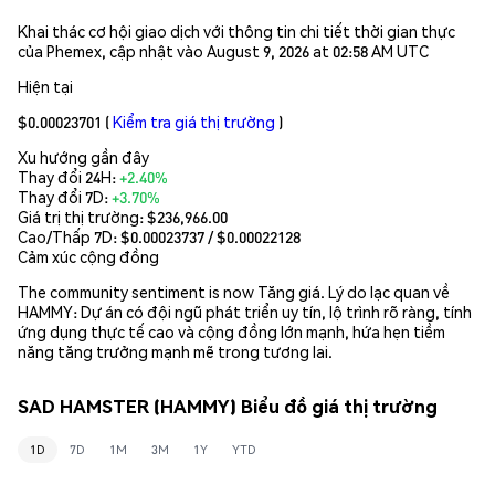
Khai thác cơ hội giao dịch với thông tin chi tiết thời gian thực
của Phemex, cập nhật vào August 9, 2026 at 02:58 AM UTC
Hiện tại
$0.00023701
(
Kiểm tra giá thị trường
)
Xu hướng gần đây
Thay đổi 24H:
+2.40%
Thay đổi 7D:
+3.70%
Giá trị thị trường:
$236,966.00
Cao/Thấp 7D: $
0.00023737
/ $
0.00022128
Cảm xúc cộng đồng
The community sentiment is now Tăng giá. Lý do lạc quan về
HAMMY: Dự án có đội ngũ phát triển uy tín, lộ trình rõ ràng, tính
ứng dụng thực tế cao và cộng đồng lớn mạnh, hứa hẹn tiềm
năng tăng trưởng mạnh mẽ trong tương lai.
SAD HAMSTER (HAMMY) Biểu đồ giá thị trường
1D
7D
1M
3M
1Y
YTD