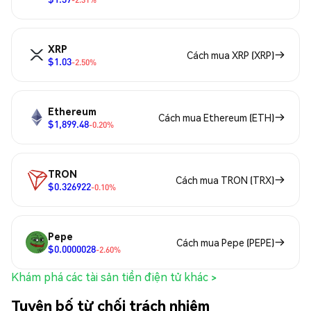
XRP
Cách mua XRP (XRP)
$1.03
-2.50%
Ethereum
Cách mua Ethereum (ETH)
$1,899.48
-0.20%
TRON
Cách mua TRON (TRX)
$0.326922
-0.10%
Pepe
Cách mua Pepe (PEPE)
$0.0000028
-2.60%
Khám phá các tài sản tiền điện tử khác >
Tuyên bố từ chối trách nhiệm