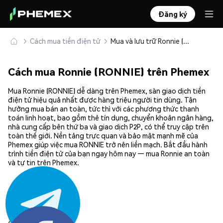
Đăng ký
Cách mua tiền điện tử
Mua và lưu trữ Ronnie (RONNIE) an toàn
Cách mua Ronnie (RONNIE) trên Phemex
Mua Ronnie (RONNIE) dễ dàng trên Phemex, sàn giao dịch tiền
điện tử hiệu quả nhất được hàng triệu người tin dùng. Tận
hưởng mua bán an toàn, tức thì với các phương thức thanh
toán linh hoạt, bao gồm thẻ tín dụng, chuyển khoản ngân hàng,
nhà cung cấp bên thứ ba và giao dịch P2P, có thể truy cập trên
toàn thế giới. Nền tảng trực quan và bảo mật mạnh mẽ của
Phemex giúp việc mua RONNIE trở nên liền mạch. Bắt đầu hành
trình tiền điện tử của bạn ngay hôm nay — mua Ronnie an toàn
và tự tin trên Phemex.