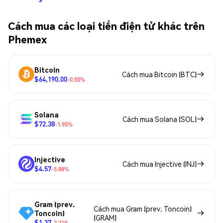
Cách mua các loại tiền điện tử khác trên
Phemex
Bitcoin
Cách mua Bitcoin (BTC)
$64,190.00
-0.50%
Solana
Cách mua Solana (SOL)
$72.38
-1.90%
Injective
Cách mua Injective (INJ)
$4.57
-5.88%
Gram (prev.
Cách mua Gram (prev. Toncoin)
Toncoin)
(GRAM)
$1.37
-2.31%