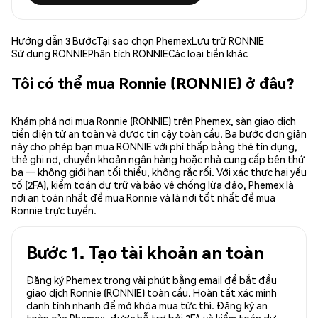
Hướng dẫn 3 Bước
Tại sao chọn Phemex
Lưu trữ RONNIE
Sử dụng RONNIE
Phân tích RONNIE
Các loại tiền khác
Tôi có thể mua Ronnie (RONNIE) ở đâu?
Khám phá nơi mua Ronnie (RONNIE) trên Phemex, sàn giao dịch
tiền điện tử an toàn và được tin cậy toàn cầu. Ba bước đơn giản
này cho phép bạn mua RONNIE với phí thấp bằng thẻ tín dụng,
thẻ ghi nợ, chuyển khoản ngân hàng hoặc nhà cung cấp bên thứ
ba — không giới hạn tối thiểu, không rắc rối. Với xác thực hai yếu
tố (2FA), kiểm toán dự trữ và bảo vệ chống lừa đảo, Phemex là
nơi an toàn nhất để mua Ronnie và là nơi tốt nhất để mua
Ronnie trực tuyến.
Bước 1. Tạo tài khoản an toàn
Đăng ký Phemex trong vài phút bằng email để bắt đầu
giao dịch Ronnie (RONNIE) toàn cầu. Hoàn tất xác minh
danh tính nhanh để mở khóa mua tức thì. Đăng ký an