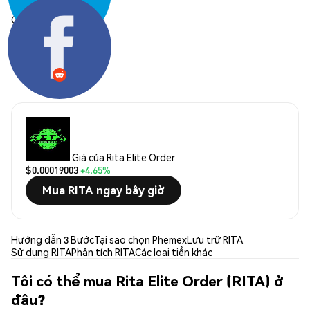
Chia sẻ:
Giá của Rita Elite Order
$0.00019003
+4.65%
Mua RITA ngay bây giờ
Hướng dẫn 3 Bước
Tại sao chọn Phemex
Lưu trữ RITA
Sử dụng RITA
Phân tích RITA
Các loại tiền khác
Tôi có thể mua Rita Elite Order (RITA) ở
đâu?