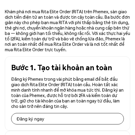
Khám phá nơi mua Rita Elite Order (RITA) trên Phemex, sàn giao
dịch tiền điện tử an toàn và được tin cậy toàn cầu. Ba bước đơn
giản này cho phép bạn mua RITA với phí thấp bằng thẻ tín dụng,
thẻ ghi nợ, chuyển khoản ngân hàng hoặc nhà cung cấp bên thứ
ba — không giới hạn tối thiểu, không rắc rối. Với xác thực hai yếu
tố (2FA), kiểm toán dự trữ và bảo vệ chống lừa đảo, Phemex là
nơi an toàn nhất để mua Rita Elite Order và là nơi tốt nhất để
mua Rita Elite Order trực tuyến.
Bước 1. Tạo tài khoản an toàn
Đăng ký Phemex trong vài phút bằng email để bắt đầu
giao dịch Rita Elite Order (RITA) toàn cầu. Hoàn tất xác
minh danh tính nhanh để mở khóa mua tức thì. Đăng ký an
toàn của Phemex, được hỗ trợ bởi 2FA và kiểm toán dự
trữ, giữ cho tài khoản của bạn an toàn ngay từ đầu, làm
cho sàn trở nên đáng tin cậy.
Đăng ký ngay