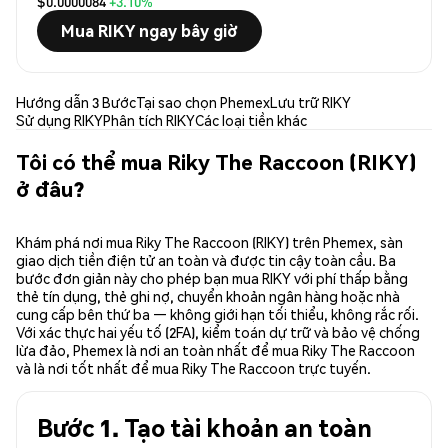
$0.0000084
+3.10%
Mua RIKY ngay bây giờ
Hướng dẫn 3 Bước
Tại sao chọn Phemex
Lưu trữ RIKY
Sử dụng RIKY
Phân tích RIKY
Các loại tiền khác
Tôi có thể mua Riky The Raccoon (RIKY)
ở đâu?
Khám phá nơi mua Riky The Raccoon (RIKY) trên Phemex, sàn
giao dịch tiền điện tử an toàn và được tin cậy toàn cầu. Ba
bước đơn giản này cho phép bạn mua RIKY với phí thấp bằng
thẻ tín dụng, thẻ ghi nợ, chuyển khoản ngân hàng hoặc nhà
cung cấp bên thứ ba — không giới hạn tối thiểu, không rắc rối.
Với xác thực hai yếu tố (2FA), kiểm toán dự trữ và bảo vệ chống
lừa đảo, Phemex là nơi an toàn nhất để mua Riky The Raccoon
và là nơi tốt nhất để mua Riky The Raccoon trực tuyến.
Bước 1. Tạo tài khoản an toàn