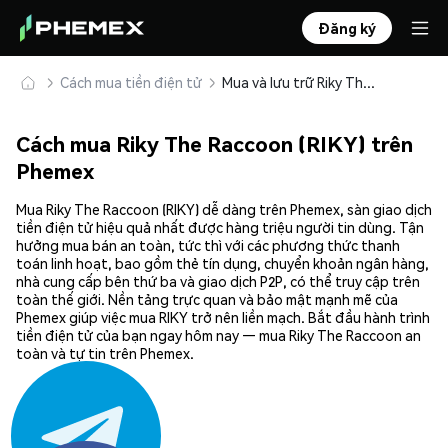
Đăng ký
Cách mua tiền điện tử
Mua và lưu trữ Riky The Raccoon (RIKY) an toàn
Cách mua Riky The Raccoon (RIKY) trên
Phemex
Mua Riky The Raccoon (RIKY) dễ dàng trên Phemex, sàn giao dịch
tiền điện tử hiệu quả nhất được hàng triệu người tin dùng. Tận
hưởng mua bán an toàn, tức thì với các phương thức thanh
toán linh hoạt, bao gồm thẻ tín dụng, chuyển khoản ngân hàng,
nhà cung cấp bên thứ ba và giao dịch P2P, có thể truy cập trên
toàn thế giới. Nền tảng trực quan và bảo mật mạnh mẽ của
Phemex giúp việc mua RIKY trở nên liền mạch. Bắt đầu hành trình
tiền điện tử của bạn ngay hôm nay — mua Riky The Raccoon an
toàn và tự tin trên Phemex.