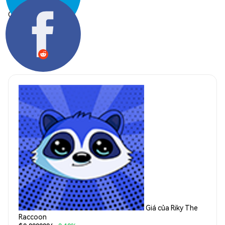
Chia sẻ:
Giá của Riky The
Raccoon