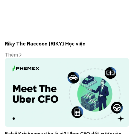
Riky The Raccoon (RIKY) Học viện
Thêm
Balaji Krishnamurthy là ai? Uber CFO đặt cược vào 