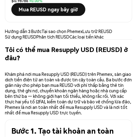
$0.98786
+0.00%
Mua REUSD ngay bây giờ
Hướng dẫn 3 Bước
Tại sao chọn Phemex
Lưu trữ REUSD
Sử dụng REUSD
Phân tích REUSD
Các loại tiền khác
Tôi có thể mua Resupply USD (REUSD) ở
đâu?
Khám phá nơi mua Resupply USD (REUSD) trên Phemex, sàn giao
dịch tiền điện tử an toàn và được tin cậy toàn cầu. Ba bước đơn
giản này cho phép bạn mua REUSD với phí thấp bằng thẻ tín
dụng, thẻ ghi nợ, chuyển khoản ngân hàng hoặc nhà cung cấp
bên thứ ba — không giới hạn tối thiểu, không rắc rối. Với xác
thực hai yếu tố (2FA), kiểm toán dự trữ và bảo vệ chống lừa đảo,
Phemex là nơi an toàn nhất để mua Resupply USD và là nơi tốt
nhất để mua Resupply USD trực tuyến.
Bước 1. Tạo tài khoản an toàn