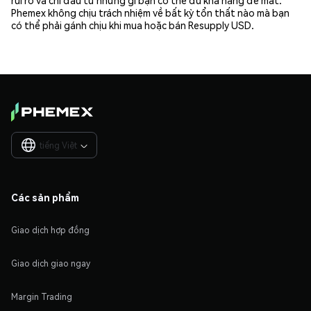
rủi ro và chỉ đầu tư những gì bạn có thể đủ khả năng để mất.
Phemex không chịu trách nhiệm về bất kỳ tổn thất nào mà bạn
có thể phải gánh chịu khi mua hoặc bán Resupply USD.
tiếng Việt

Các sản phẩm
Giao dịch hợp đồng
Giao dịch giao ngay
Margin Trading