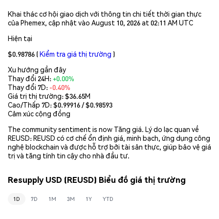
Khai thác cơ hội giao dịch với thông tin chi tiết thời gian thực
của Phemex, cập nhật vào August 10, 2026 at 02:11 AM UTC
Hiện tại
$0.98786
(
Kiểm tra giá thị trường
)
Xu hướng gần đây
Thay đổi 24H:
+0.00%
Thay đổi 7D:
-0.40%
Giá trị thị trường:
$36.65M
Cao/Thấp 7D: $
0.99916
/ $
0.98593
Cảm xúc cộng đồng
The community sentiment is now Tăng giá. Lý do lạc quan về
REUSD: REUSD có cơ chế ổn định giá, minh bạch, ứng dụng công
nghệ blockchain và được hỗ trợ bởi tài sản thực, giúp bảo vệ giá
trị và tăng tính tin cậy cho nhà đầu tư.
Resupply USD (REUSD) Biểu đồ giá thị trường
1D
7D
1M
3M
1Y
YTD