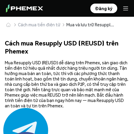
Đăng ký
Cách mua tiền điện tử
Mua và lưu trữ Resupply USD (REUSD) an toàn
Cách mua Resupply USD (REUSD) trên
Phemex
Mua Resupply USD (REUSD) dễ dàng trên Phemex, sàn giao dịch
tiền điện tử hiệu quả nhất được hàng triệu người tin dùng. Tận
hưởng mua bán an toàn, tức thì với các phương thức thanh
toán linh hoạt, bao gồm thẻ tín dụng, chuyển khoản ngân hàng,
nhà cung cấp bên thứ ba và giao dịch P2P, có thể truy cập trên
toàn thế giới. Nền tảng trực quan và bảo mật mạnh mẽ của
Phemex giúp việc mua REUSD trở nên liền mạch. Bắt đầu hành
trình tiền điện tử của bạn ngay hôm nay — mua Resupply USD
an toàn và tự tin trên Phemex.