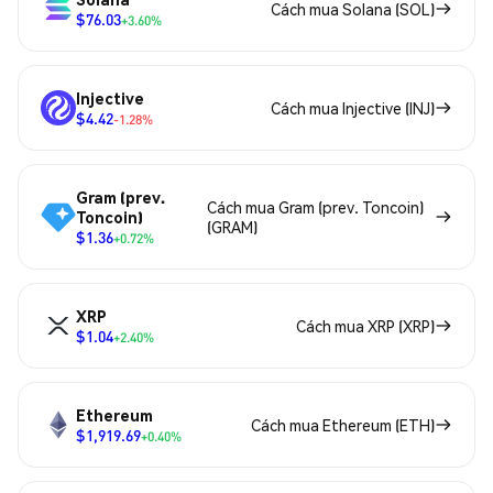
Cách mua Solana (SOL)
$76.03
+3.60%
Injective
Cách mua Injective (INJ)
$4.42
-1.28%
Gram (prev.
Cách mua Gram (prev. Toncoin)
Toncoin)
(GRAM)
$1.36
+0.72%
XRP
Cách mua XRP (XRP)
$1.04
+2.40%
Ethereum
Cách mua Ethereum (ETH)
$1,919.69
+0.40%