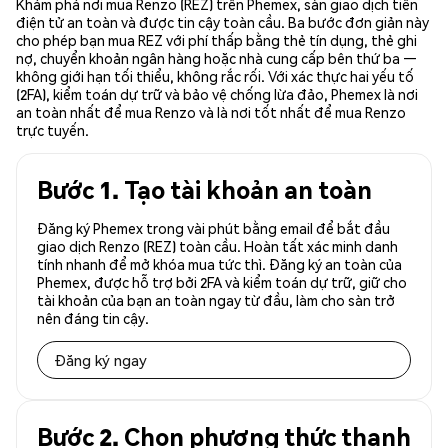
Khám phá nơi mua Renzo (REZ) trên Phemex, sàn giao dịch tiền
điện tử an toàn và được tin cậy toàn cầu. Ba bước đơn giản này
cho phép bạn mua REZ với phí thấp bằng thẻ tín dụng, thẻ ghi
nợ, chuyển khoản ngân hàng hoặc nhà cung cấp bên thứ ba —
không giới hạn tối thiểu, không rắc rối. Với xác thực hai yếu tố
(2FA), kiểm toán dự trữ và bảo vệ chống lừa đảo, Phemex là nơi
an toàn nhất để mua Renzo và là nơi tốt nhất để mua Renzo
trực tuyến.
Bước 1. Tạo tài khoản an toàn
Đăng ký Phemex trong vài phút bằng email để bắt đầu
giao dịch Renzo (REZ) toàn cầu. Hoàn tất xác minh danh
tính nhanh để mở khóa mua tức thì. Đăng ký an toàn của
Phemex, được hỗ trợ bởi 2FA và kiểm toán dự trữ, giữ cho
tài khoản của bạn an toàn ngay từ đầu, làm cho sàn trở
nên đáng tin cậy.
Đăng ký ngay
Bước 2. Chọn phương thức thanh