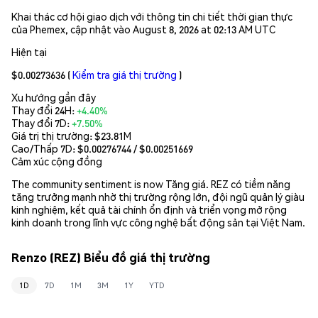
Khai thác cơ hội giao dịch với thông tin chi tiết thời gian thực
của Phemex, cập nhật vào August 8, 2026 at 02:13 AM UTC
Hiện tại
$0.00273636
(
Kiểm tra giá thị trường
)
Xu hướng gần đây
Thay đổi 24H:
+4.40%
Thay đổi 7D:
+7.50%
Giá trị thị trường:
$23.81M
Cao/Thấp 7D: $
0.00276744
/ $
0.00251669
Cảm xúc cộng đồng
The community sentiment is now Tăng giá. REZ có tiềm năng
tăng trưởng mạnh nhờ thị trường rộng lớn, đội ngũ quản lý giàu
kinh nghiệm, kết quả tài chính ổn định và triển vọng mở rộng
kinh doanh trong lĩnh vực công nghệ bất động sản tại Việt Nam.
Renzo (REZ) Biểu đồ giá thị trường
1D
7D
1M
3M
1Y
YTD