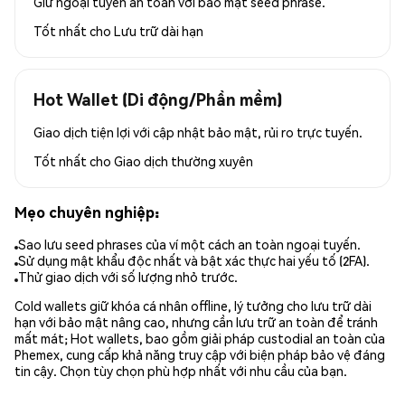
Giữ ngoại tuyến an toàn với bảo mật seed phrase.
Tốt nhất cho
Lưu trữ dài hạn
Hot Wallet (Di động/Phần mềm)
Giao dịch tiện lợi với cập nhật bảo mật, rủi ro trực tuyến.
Tốt nhất cho
Giao dịch thường xuyên
Mẹo chuyên nghiệp:
Sao lưu seed phrases của ví một cách an toàn ngoại tuyến.
Sử dụng mật khẩu độc nhất và bật xác thực hai yếu tố (2FA).
Thử giao dịch với số lượng nhỏ trước.
Cold wallets giữ khóa cá nhân offline, lý tưởng cho lưu trữ dài
hạn với bảo mật nâng cao, nhưng cần lưu trữ an toàn để tránh
mất mát; Hot wallets, bao gồm giải pháp custodial an toàn của
Phemex, cung cấp khả năng truy cập với biện pháp bảo vệ đáng
tin cậy. Chọn tùy chọn phù hợp nhất với nhu cầu của bạn.