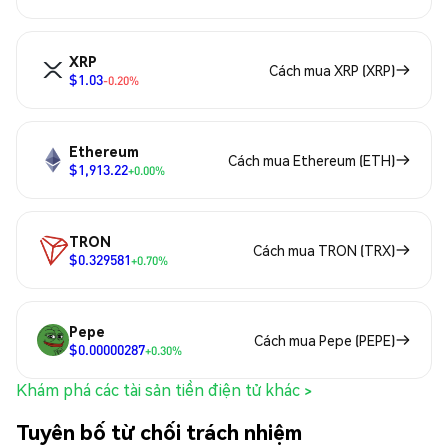
XRP
Cách mua XRP (XRP)
$1.03
-0.20%
Ethereum
Cách mua Ethereum (ETH)
$1,913.22
+0.00%
TRON
Cách mua TRON (TRX)
$0.329581
+0.70%
Pepe
Cách mua Pepe (PEPE)
$0.00000287
+0.30%
Khám phá các tài sản tiền điện tử khác >
Tuyên bố từ chối trách nhiệm