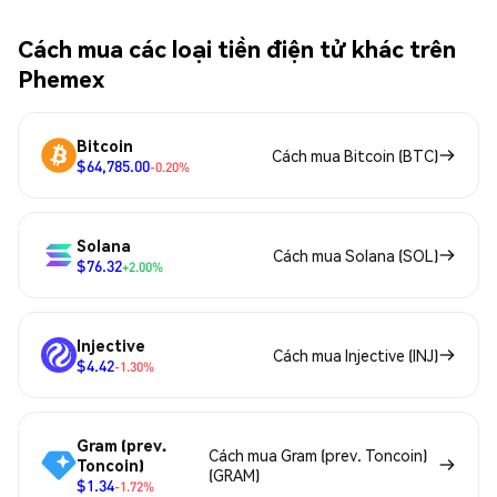
Cách mua các loại tiền điện tử khác trên
Phemex
Bitcoin
Cách mua Bitcoin (BTC)
$64,785.00
-0.20%
Solana
Cách mua Solana (SOL)
$76.32
+2.00%
Injective
Cách mua Injective (INJ)
$4.42
-1.30%
Gram (prev.
Cách mua Gram (prev. Toncoin)
Toncoin)
(GRAM)
$1.34
-1.72%