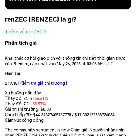
renZEC (RENZEC) là gì?
Thêm về renZEC
Phân tích giá
Khai thác cơ hội giao dịch với thông tin chi tiết thời gian thực
của Phemex, cập nhật vào May 26, 2026 at 03:06 AM UTC
Hiện tại
$19.18
(
Kiểm tra giá thị trường
)
Xu hướng gần đây
Thay đổi 24H:
-56.61%
Thay đổi 7D:
-55.57%
Giá trị thị trường:
$0.00
Cao/Thấp 7D: $
44.89327405737778
/ $
17.302122538726064
Cảm xúc cộng đồng
The community sentiment is now Giảm giá. Nguyên nhân nhìn
nhận RENZEC tiêu cực là do thiếu đổi mới, hiệu suất kém, cạnh