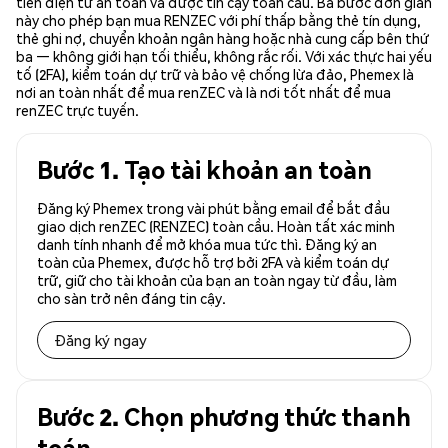
tiền điện tử an toàn và được tin cậy toàn cầu. Ba bước đơn giản
này cho phép bạn mua RENZEC với phí thấp bằng thẻ tín dụng,
thẻ ghi nợ, chuyển khoản ngân hàng hoặc nhà cung cấp bên thứ
ba — không giới hạn tối thiểu, không rắc rối. Với xác thực hai yếu
tố (2FA), kiểm toán dự trữ và bảo vệ chống lừa đảo, Phemex là
nơi an toàn nhất để mua renZEC và là nơi tốt nhất để mua
renZEC trực tuyến.
Bước 1. Tạo tài khoản an toàn
Đăng ký Phemex trong vài phút bằng email để bắt đầu
giao dịch renZEC (RENZEC) toàn cầu. Hoàn tất xác minh
danh tính nhanh để mở khóa mua tức thì. Đăng ký an
toàn của Phemex, được hỗ trợ bởi 2FA và kiểm toán dự
trữ, giữ cho tài khoản của bạn an toàn ngay từ đầu, làm
cho sàn trở nên đáng tin cậy.
Đăng ký ngay
Bước 2. Chọn phương thức thanh
toán