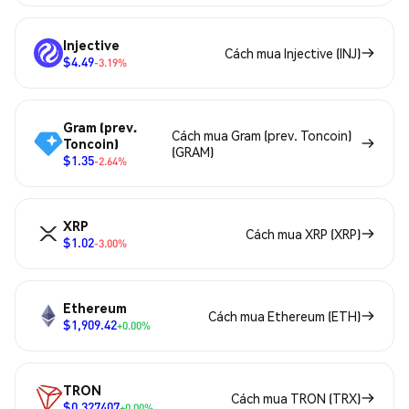
Injective
Cách mua Injective (INJ)
$4.49
-3.19%
Gram (prev.
Cách mua Gram (prev. Toncoin)
Toncoin)
(GRAM)
$1.35
-2.64%
XRP
Cách mua XRP (XRP)
$1.02
-3.00%
Ethereum
Cách mua Ethereum (ETH)
$1,909.42
+0.00%
TRON
Cách mua TRON (TRX)
$0.327407
+0.00%