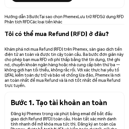
Hướng dẫn 3 Bước
Tại sao chọn Phemex
Lưu trữ RFD
Sử dụng RFD
Phân tích RFD
Các loại tiền khác
Tôi có thể mua Refund (RFD) ở đâu?
Khám phá nơi mua Refund (RFD) trên Phemex, sàn giao dịch tiền
điện tử an toàn và được tin cậy toàn cầu. Ba bước đơn giản này
cho phép bạn mua RFD với phí thấp bằng thẻ tín dụng, thẻ ghi
nợ, chuyển khoản ngân hàng hoặc nhà cung cấp bên thứ ba —
không giới hạn tối thiểu, không rắc rối. Với xác thực hai yếu tố
(2FA), kiểm toán dự trữ và bảo vệ chống lừa đảo, Phemex là nơi
an toàn nhất để mua Refund và là nơi tốt nhất để mua Refund
trực tuyến.
Bước 1. Tạo tài khoản an toàn
Đăng ký Phemex trong vài phút bằng email để bắt đầu
giao dịch Refund (RFD) toàn cầu. Hoàn tất xác minh danh
tính nhanh để mở khóa mua tức thì. Đăng ký an toàn của