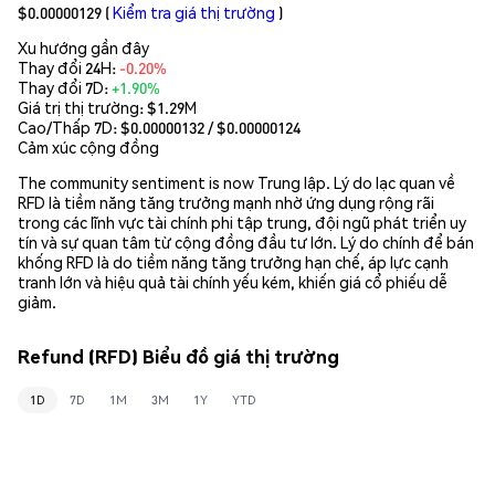
$0.00000129
(
Kiểm tra giá thị trường
)
Xu hướng gần đây
Thay đổi 24H:
-0.20%
Thay đổi 7D:
+1.90%
Giá trị thị trường:
$1.29M
Cao/Thấp 7D: $
0.00000132
/ $
0.00000124
Cảm xúc cộng đồng
The community sentiment is now Trung lập. Lý do lạc quan về
RFD là tiềm năng tăng trưởng mạnh nhờ ứng dụng rộng rãi
trong các lĩnh vực tài chính phi tập trung, đội ngũ phát triển uy
tín và sự quan tâm từ cộng đồng đầu tư lớn. Lý do chính để bán
khống RFD là do tiềm năng tăng trưởng hạn chế, áp lực cạnh
tranh lớn và hiệu quả tài chính yếu kém, khiến giá cổ phiếu dễ
giảm.
Refund (RFD) Biểu đồ giá thị trường
1D
7D
1M
3M
1Y
YTD