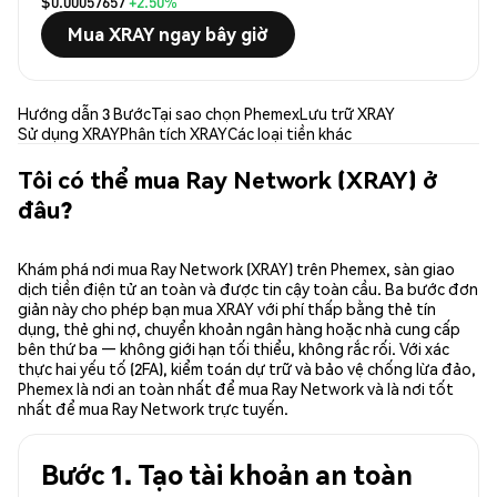
$0.00057657
+2.50%
Mua XRAY ngay bây giờ
Hướng dẫn 3 Bước
Tại sao chọn Phemex
Lưu trữ XRAY
Sử dụng XRAY
Phân tích XRAY
Các loại tiền khác
Tôi có thể mua Ray Network (XRAY) ở
đâu?
Khám phá nơi mua Ray Network (XRAY) trên Phemex, sàn giao
dịch tiền điện tử an toàn và được tin cậy toàn cầu. Ba bước đơn
giản này cho phép bạn mua XRAY với phí thấp bằng thẻ tín
dụng, thẻ ghi nợ, chuyển khoản ngân hàng hoặc nhà cung cấp
bên thứ ba — không giới hạn tối thiểu, không rắc rối. Với xác
thực hai yếu tố (2FA), kiểm toán dự trữ và bảo vệ chống lừa đảo,
Phemex là nơi an toàn nhất để mua Ray Network và là nơi tốt
nhất để mua Ray Network trực tuyến.
Bước 1. Tạo tài khoản an toàn