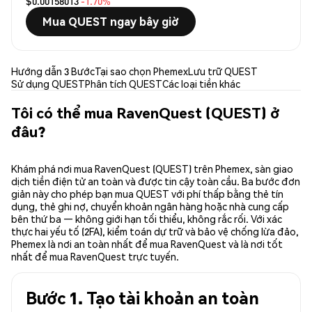
$0.00158013
-1.70%
Mua QUEST ngay bây giờ
Hướng dẫn 3 Bước
Tại sao chọn Phemex
Lưu trữ QUEST
Sử dụng QUEST
Phân tích QUEST
Các loại tiền khác
Tôi có thể mua RavenQuest (QUEST) ở
đâu?
Khám phá nơi mua RavenQuest (QUEST) trên Phemex, sàn giao
dịch tiền điện tử an toàn và được tin cậy toàn cầu. Ba bước đơn
giản này cho phép bạn mua QUEST với phí thấp bằng thẻ tín
dụng, thẻ ghi nợ, chuyển khoản ngân hàng hoặc nhà cung cấp
bên thứ ba — không giới hạn tối thiểu, không rắc rối. Với xác
thực hai yếu tố (2FA), kiểm toán dự trữ và bảo vệ chống lừa đảo,
Phemex là nơi an toàn nhất để mua RavenQuest và là nơi tốt
nhất để mua RavenQuest trực tuyến.
Bước 1. Tạo tài khoản an toàn