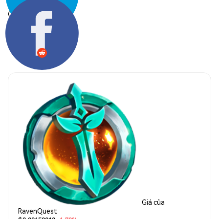
Chia sẻ:
Giá của
RavenQuest