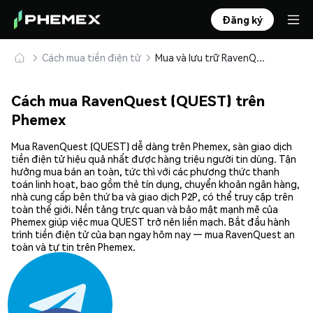
Đăng ký
Cách mua tiền điện tử
Mua và lưu trữ RavenQuest (QUEST) an toàn
Cách mua RavenQuest (QUEST) trên
Phemex
Mua RavenQuest (QUEST) dễ dàng trên Phemex, sàn giao dịch
tiền điện tử hiệu quả nhất được hàng triệu người tin dùng. Tận
hưởng mua bán an toàn, tức thì với các phương thức thanh
toán linh hoạt, bao gồm thẻ tín dụng, chuyển khoản ngân hàng,
nhà cung cấp bên thứ ba và giao dịch P2P, có thể truy cập trên
toàn thế giới. Nền tảng trực quan và bảo mật mạnh mẽ của
Phemex giúp việc mua QUEST trở nên liền mạch. Bắt đầu hành
trình tiền điện tử của bạn ngay hôm nay — mua RavenQuest an
toàn và tự tin trên Phemex.