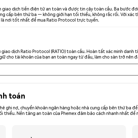
 giao dịch tiền điện tử an toàn và được tin cậy toàn cầu. Ba bước đ
g cấp bên thứ ba — không giới hạn tối thiểu, không rắc rối. Với xác t
là nơi tốt nhất để mua Ratio Protocol trực tuyến.
giao dịch Ratio Protocol (RATIO) toàn cầu. Hoàn tất xác minh danh t
giữ cho tài khoản của bạn an toàn ngay từ đầu, làm cho sàn trở nên đ
nh toán
hẻ ghi nợ, chuyển khoản ngân hàng hoặc nhà cung cấp bên thứ ba để 
ền tối thiểu. Nền tảng an toàn của Phemex đảm bảo cách nhanh nhất đ