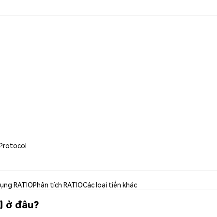
 Protocol
dụng RATIO
Phân tích RATIO
Các loại tiền khác
) ở đâu?