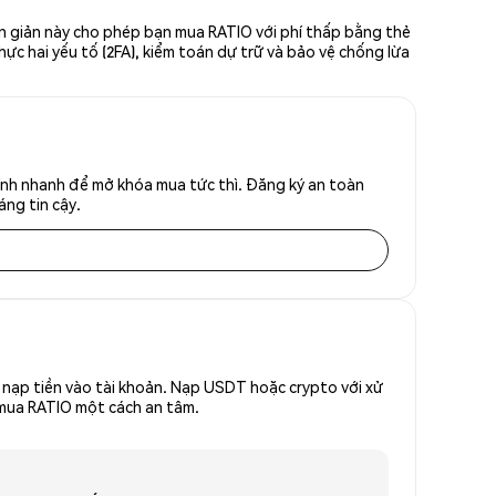
ơn giản này cho phép bạn mua RATIO với phí thấp bằng thẻ
hực hai yếu tố (2FA), kiểm toán dự trữ và bảo vệ chống lừa
ính nhanh để mở khóa mua tức thì. Đăng ký an toàn
áng tin cậy.
nạp tiền vào tài khoản. Nạp USDT hoặc crypto với xử
ể mua RATIO một cách an tâm.