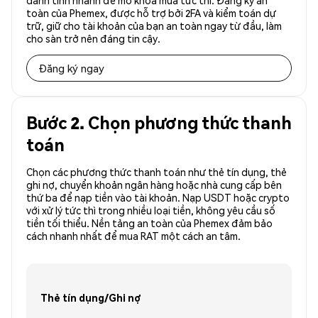
danh tính nhanh để mở khóa mua tức thì. Đăng ký an
toàn của Phemex, được hỗ trợ bởi 2FA và kiểm toán dự
trữ, giữ cho tài khoản của bạn an toàn ngay từ đầu, làm
cho sàn trở nên đáng tin cậy.
Đăng ký ngay
Bước 2. Chọn phương thức thanh
toán
Chọn các phương thức thanh toán như thẻ tín dụng, thẻ
ghi nợ, chuyển khoản ngân hàng hoặc nhà cung cấp bên
thứ ba để nạp tiền vào tài khoản. Nạp USDT hoặc crypto
với xử lý tức thì trong nhiều loại tiền, không yêu cầu số
tiền tối thiểu. Nền tảng an toàn của Phemex đảm bảo
cách nhanh nhất để mua RAT một cách an tâm.
Thẻ tín dụng/Ghi nợ