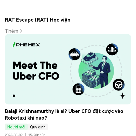
RAT Escape (RAT) Học viện
Thêm
Balaji Krishnamurthy là ai? Uber CFO đặt cược vào 
Robotaxi khi nào?
Người mới
Quy định
2026-08-09
|
15-20phút