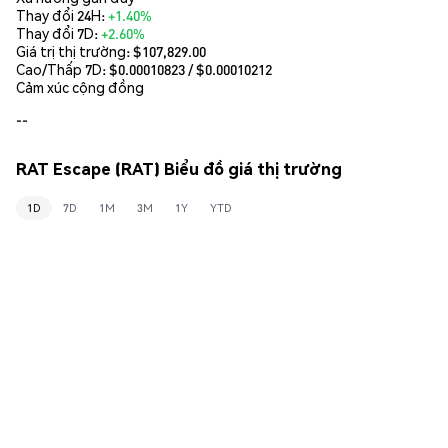
Thay đổi 24H:
+1.40%
Thay đổi 7D:
+2.60%
Giá trị thị trường:
$107,829.00
Cao/Thấp 7D: $
0.00010823
/ $
0.00010212
Cảm xúc cộng đồng
--
RAT Escape (RAT) Biểu đồ giá thị trường
1D
7D
1M
3M
1Y
YTD