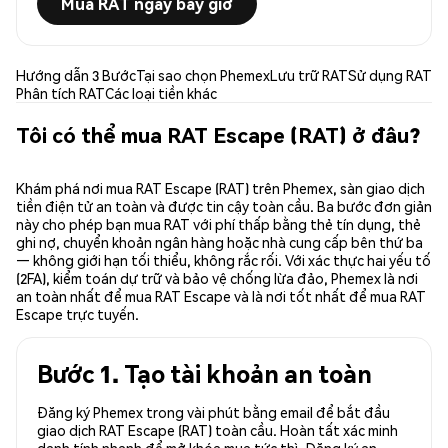
Mua RAT ngay bây giờ
Hướng dẫn 3 Bước
Tại sao chọn Phemex
Lưu trữ RAT
Sử dụng RAT
Phân tích RAT
Các loại tiền khác
Tôi có thể mua RAT Escape (RAT) ở đâu?
Khám phá nơi mua RAT Escape (RAT) trên Phemex, sàn giao dịch
tiền điện tử an toàn và được tin cậy toàn cầu. Ba bước đơn giản
này cho phép bạn mua RAT với phí thấp bằng thẻ tín dụng, thẻ
ghi nợ, chuyển khoản ngân hàng hoặc nhà cung cấp bên thứ ba
— không giới hạn tối thiểu, không rắc rối. Với xác thực hai yếu tố
(2FA), kiểm toán dự trữ và bảo vệ chống lừa đảo, Phemex là nơi
an toàn nhất để mua RAT Escape và là nơi tốt nhất để mua RAT
Escape trực tuyến.
Bước 1. Tạo tài khoản an toàn
Đăng ký Phemex trong vài phút bằng email để bắt đầu
giao dịch RAT Escape (RAT) toàn cầu. Hoàn tất xác minh