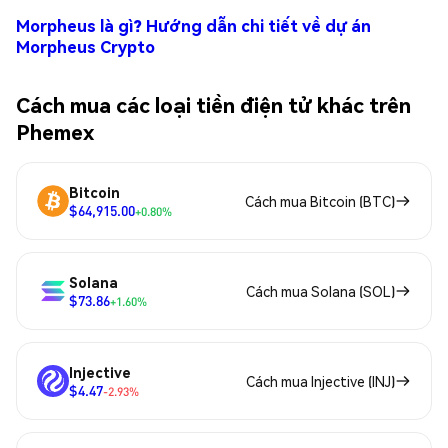
Morpheus là gì? Hướng dẫn chi tiết về dự án
Morpheus Crypto
Cách mua các loại tiền điện tử khác trên
Phemex
Bitcoin
Cách mua Bitcoin (BTC)
$64,915.00
+0.80%
Solana
Cách mua Solana (SOL)
$73.86
+1.60%
Injective
Cách mua Injective (INJ)
$4.47
-2.93%