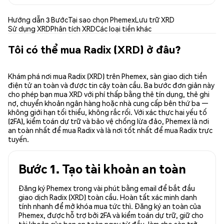
Hướng dẫn 3 Bước
Tại sao chọn Phemex
Lưu trữ XRD
Sử dụng XRD
Phân tích XRD
Các loại tiền khác
Tôi có thể mua Radix (XRD) ở đâu?
Khám phá nơi mua Radix (XRD) trên Phemex, sàn giao dịch tiền
điện tử an toàn và được tin cậy toàn cầu. Ba bước đơn giản này
cho phép bạn mua XRD với phí thấp bằng thẻ tín dụng, thẻ ghi
nợ, chuyển khoản ngân hàng hoặc nhà cung cấp bên thứ ba —
không giới hạn tối thiểu, không rắc rối. Với xác thực hai yếu tố
(2FA), kiểm toán dự trữ và bảo vệ chống lừa đảo, Phemex là nơi
an toàn nhất để mua Radix và là nơi tốt nhất để mua Radix trực
tuyến.
Bước 1. Tạo tài khoản an toàn
Đăng ký Phemex trong vài phút bằng email để bắt đầu
giao dịch Radix (XRD) toàn cầu. Hoàn tất xác minh danh
tính nhanh để mở khóa mua tức thì. Đăng ký an toàn của
Phemex, được hỗ trợ bởi 2FA và kiểm toán dự trữ, giữ cho