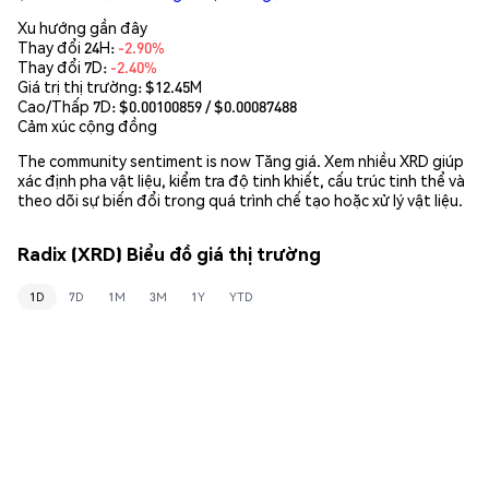
Xu hướng gần đây
Thay đổi 24H:
-2.90%
Thay đổi 7D:
-2.40%
Giá trị thị trường:
$12.45M
Cao/Thấp 7D: $
0.00100859
/ $
0.00087488
Cảm xúc cộng đồng
The community sentiment is now Tăng giá. Xem nhiều XRD giúp
xác định pha vật liệu, kiểm tra độ tinh khiết, cấu trúc tinh thể và
theo dõi sự biến đổi trong quá trình chế tạo hoặc xử lý vật liệu.
Radix (XRD) Biểu đồ giá thị trường
1D
7D
1M
3M
1Y
YTD