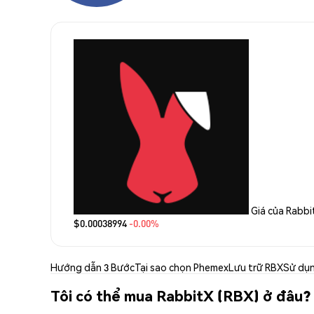
Giá của Rabbi
$0.00038994
-0.00%
Hướng dẫn 3 Bước
Tại sao chọn Phemex
Lưu trữ RBX
Sử dụ
Tôi có thể mua RabbitX (RBX) ở đâu?