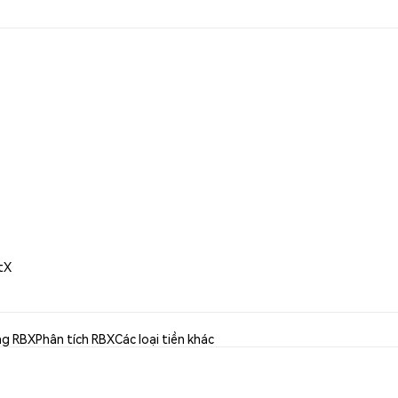
tX
ng RBX
Phân tích RBX
Các loại tiền khác