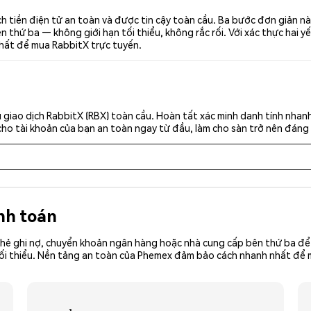
h tiền điện tử an toàn và được tin cậy toàn cầu. Ba bước đơn giản n
thứ ba — không giới hạn tối thiểu, không rắc rối. Với xác thực hai yế
nhất để mua RabbitX trực tuyến.
giao dịch RabbitX (RBX) toàn cầu. Hoàn tất xác minh danh tính nhan
cho tài khoản của bạn an toàn ngay từ đầu, làm cho sàn trở nên đáng 
nh toán
hẻ ghi nợ, chuyển khoản ngân hàng hoặc nhà cung cấp bên thứ ba để 
ền tối thiểu. Nền tảng an toàn của Phemex đảm bảo cách nhanh nhất đ