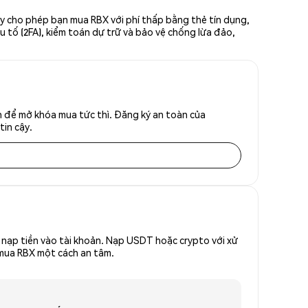
ày cho phép bạn mua RBX với phí thấp bằng thẻ tín dụng,
u tố (2FA), kiểm toán dự trữ và bảo vệ chống lừa đảo,
h để mở khóa mua tức thì. Đăng ký an toàn của
tin cậy.
nạp tiền vào tài khoản. Nạp USDT hoặc crypto với xử
ể mua RBX một cách an tâm.