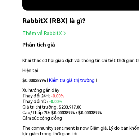
RabbitX (RBX) là gì?
Thêm về RabbitX
Phân tích giá
Khai thác cơ hội giao dịch với thông tin chi tiết thời gia
Hiện tại
$0.00038994
(
Kiểm tra giá thị trường
)
Xu hướng gần đây
Thay đổi 24H:
-0.00%
Thay đổi 7D:
+0.00%
Giá trị thị trường:
$233,917.00
Cao/Thấp 7D: $
0.00038994
/ $
0.00038994
Cảm xúc cộng đồng
The community sentiment is now Giảm giá. Lý do bán khống 
lực giảm trong thời gian tới.