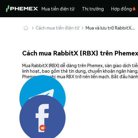
Mua tiền điện tử
Thị trường
Hợp đồng
Cách mua tiền điện tử
Mua và lưu trữ RabbitX (RBX) an toàn
Cách mua RabbitX (RBX) trên Pheme
Mua RabbitX (RBX) dễ dàng trên Phemex, sàn giao dịch tiề
linh hoạt, bao gồm thẻ tín dụng, chuyển khoản ngân hàng,
Phemex giúp việc mua RBX trở nên liền mạch. Bắt đầu hành
Chia sẻ: