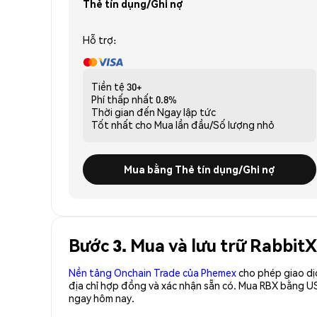
Thẻ tín dụng/Ghi nợ
Hỗ trợ:
Tiền tệ
30+
Phí thấp nhất
0.8%
Thời gian đến
Ngay lập tức
Tốt nhất cho
Mua lần đầu/Số lượng nhỏ
Mua bằng Thẻ tín dụng/Ghi nợ
Bước 3. Mua và lưu trữ Rabbit
Nền tảng Onchain Trade của Phemex
cho phép giao dị
địa chỉ hợp đồng và xác nhận sẵn có. Mua RBX bằng US
ngay hôm nay.