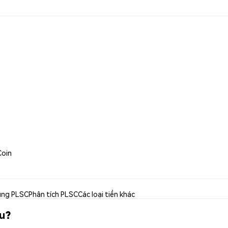
Coin
ụng PLSC
Phân tích PLSC
Các loại tiền khác
âu?