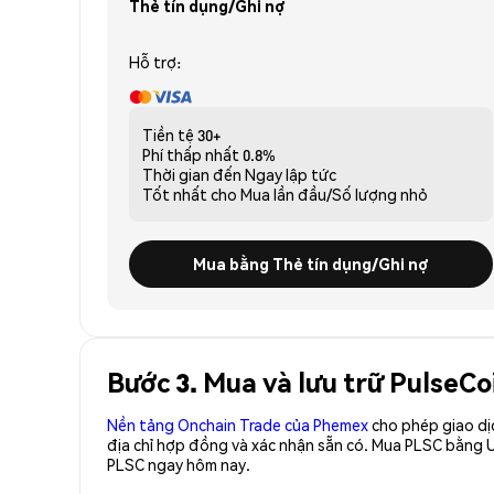
Thẻ tín dụng/Ghi nợ
Hỗ trợ:
Tiền tệ
30+
Phí thấp nhất
0.8%
Thời gian đến
Ngay lập tức
Tốt nhất cho
Mua lần đầu/Số lượng nhỏ
Mua bằng Thẻ tín dụng/Ghi nợ
Bước 3. Mua và lưu trữ PulseCo
Nền tảng Onchain Trade của Phemex
cho phép giao dị
địa chỉ hợp đồng và xác nhận sẵn có. Mua PLSC bằng U
PLSC ngay hôm nay.