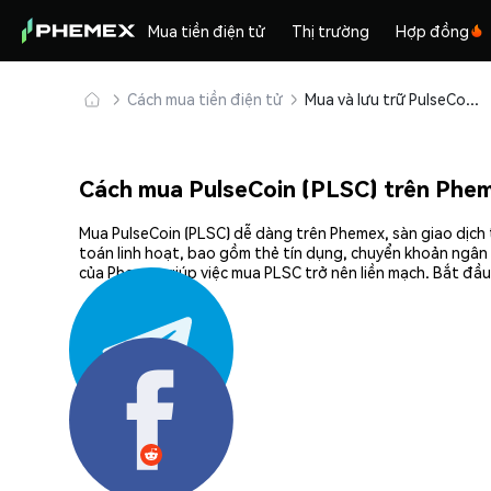
Mua tiền điện tử
Thị trường
Hợp đồng
Cách mua tiền điện tử
Mua và lưu trữ PulseCoin (PLSC) an toàn
Cách mua PulseCoin (PLSC) trên Phe
Mua PulseCoin (PLSC) dễ dàng trên Phemex, sàn giao dịch 
toán linh hoạt, bao gồm thẻ tín dụng, chuyển khoản ngân 
của Phemex giúp việc mua PLSC trở nên liền mạch. Bắt đầu
Chia sẻ: