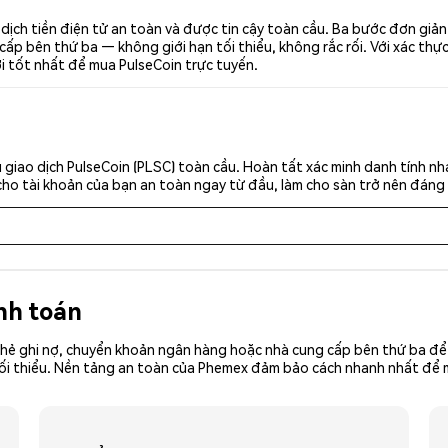
dịch tiền điện tử an toàn và được tin cậy toàn cầu. Ba bước đơn giả
p bên thứ ba — không giới hạn tối thiểu, không rắc rối. Với xác thực 
ơi tốt nhất để mua PulseCoin trực tuyến.
giao dịch PulseCoin (PLSC) toàn cầu. Hoàn tất xác minh danh tính n
cho tài khoản của bạn an toàn ngay từ đầu, làm cho sàn trở nên đáng 
nh toán
hẻ ghi nợ, chuyển khoản ngân hàng hoặc nhà cung cấp bên thứ ba để 
ền tối thiểu. Nền tảng an toàn của Phemex đảm bảo cách nhanh nhất đ