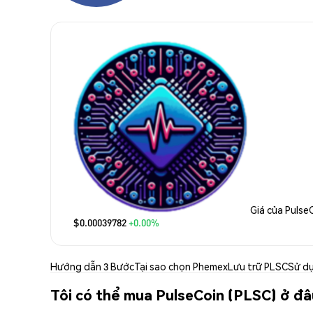
Giá của Pulse
$0.00039782
+0.00%
Hướng dẫn 3 Bước
Tại sao chọn Phemex
Lưu trữ PLSC
Sử d
Tôi có thể mua PulseCoin (PLSC) ở đ