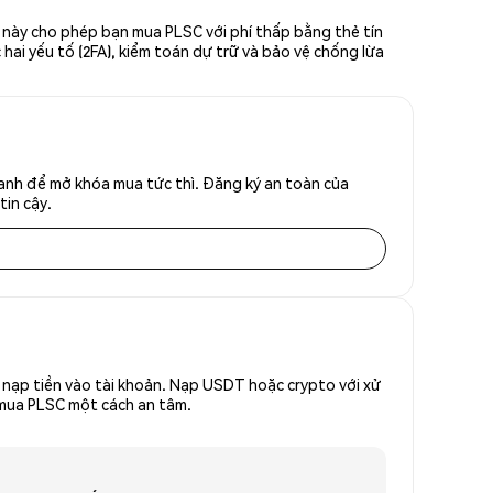
n này cho phép bạn mua PLSC với phí thấp bằng thẻ tín
hai yếu tố (2FA), kiểm toán dự trữ và bảo vệ chống lừa
hanh để mở khóa mua tức thì. Đăng ký an toàn của
tin cậy.
nạp tiền vào tài khoản. Nạp USDT hoặc crypto với xử
ể mua PLSC một cách an tâm.