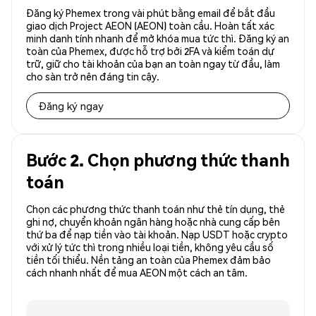
Đăng ký Phemex trong vài phút bằng email để bắt đầu
giao dịch Project AEON (AEON) toàn cầu. Hoàn tất xác
minh danh tính nhanh để mở khóa mua tức thì. Đăng ký an
toàn của Phemex, được hỗ trợ bởi 2FA và kiểm toán dự
trữ, giữ cho tài khoản của bạn an toàn ngay từ đầu, làm
cho sàn trở nên đáng tin cậy.
Đăng ký ngay
Bước 2. Chọn phương thức thanh
toán
Chọn các phương thức thanh toán như thẻ tín dụng, thẻ
ghi nợ, chuyển khoản ngân hàng hoặc nhà cung cấp bên
thứ ba để nạp tiền vào tài khoản. Nạp USDT hoặc crypto
với xử lý tức thì trong nhiều loại tiền, không yêu cầu số
tiền tối thiểu. Nền tảng an toàn của Phemex đảm bảo
cách nhanh nhất để mua AEON một cách an tâm.