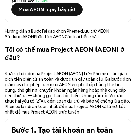
$0.00001688
+2.30%
Mua AEON ngay bây giờ
Hướng dẫn 3 Bước
Tại sao chọn Phemex
Lưu trữ AEON
Sử dụng AEON
Phân tích AEON
Các loại tiền khác
Tôi có thể mua Project AEON (AEON) ở
đâu?
Khám phá nơi mua Project AEON (AEON) trên Phemex, sàn giao
dịch tiền điện tử an toàn và được tin cậy toàn cầu. Ba bước đơn
giản này cho phép bạn mua AEON với phí thấp bằng thẻ tín
dụng, thẻ ghi nợ, chuyển khoản ngân hàng hoặc nhà cung cấp
bên thứ ba — không giới hạn tối thiểu, không rắc rối. Với xác
thực hai yếu tố (2FA), kiểm toán dự trữ và bảo vệ chống lừa đảo,
Phemex là nơi an toàn nhất để mua Project AEON và là nơi tốt
nhất để mua Project AEON trực tuyến.
Bước 1. Tạo tài khoản an toàn