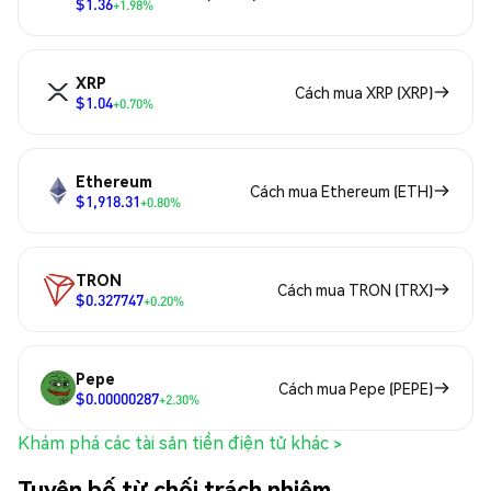
$1.36
+1.98%
XRP
Cách mua XRP (XRP)
$1.04
+0.70%
Ethereum
Cách mua Ethereum (ETH)
$1,918.31
+0.80%
TRON
Cách mua TRON (TRX)
$0.327747
+0.20%
Pepe
Cách mua Pepe (PEPE)
$0.00000287
+2.30%
Khám phá các tài sản tiền điện tử khác >
Tuyên bố từ chối trách nhiệm