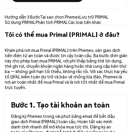
Hướng dẫn 3 Bước
Tại sao chọn Phemex
Lưu trữ PRIMAL
Sử dụng PRIMAL
Phân tích PRIMAL
Các loại tiền khác
Tôi có thể mua Primal (PRIMAL) ở đâu?
Khám phá nơi mua Primal (PRIMAL) trên Phemex, sàn giao dịch
tiền điện tử an toàn và được tin cậy toàn cầu. Ba bước đơn giản
này cho phép bạn mua PRIMAL với phí thấp bằng thẻ tín dụng,
thẻ ghi nợ, chuyển khoản ngân hàng hoặc nhà cung cấp bên thứ
ba — không giới hạn tối thiểu, không rắc rối. Với xác thực hai yếu
tố (2FA), kiểm toán dự trữ và bảo vệ chống lừa đảo, Phemex là
nơi an toàn nhất để mua Primal và là nơi tốt nhất để mua Primal
trực tuyến.
Bước 1. Tạo tài khoản an toàn
Đăng ký Phemex trong vài phút bằng email để bắt đầu
giao dịch Primal (PRIMAL) toàn cầu. Hoàn tất xác minh
danh tính nhanh để mở khóa mua tức thì. Đăng ký an