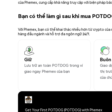
của Phemex, cung cấp khả năng truy cập với biện pháp bảo
Bạn có thể làm gì sau khi mua POTD
Với Phemex, bạn có thể khai thác nhiều hơn từ crypto của
hàng đầu ngành và hỗ trợ đa ngôn ngữ 24/7.
Giữ
Buôn
Lưu trữ an toàn POTDOG trong ví
Giao d
giao ngay Phemex của bạn
thị trư
của ch
Get Your First POTDOG (POTDOG) with Phemex