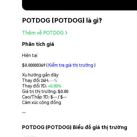
POTDOG (POTDOG) là gì?
Thêm về POTDOG
Phân tích giá
Hiện tại
$0.00000369
(
Kiểm tra giá thị trường
)
Xu hướng gần đây
Thay đổi 24H:
--%
Thay đổi 7D:
+0.00%
Giá trị thị trường:
$0.00
Cao/Thấp 7D: $
--
/ $
--
Cảm xúc cộng đồng
--
POTDOG (POTDOG) Biểu đồ giá thị trường