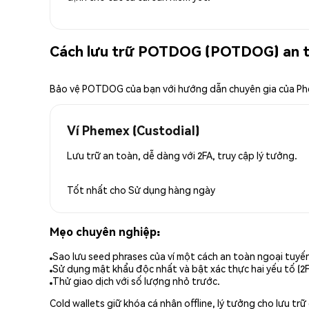
Cách lưu trữ POTDOG (POTDOG) an 
Bảo vệ POTDOG của bạn với hướng dẫn chuyên gia của P
Ví Phemex (Custodial)
Lưu trữ an toàn, dễ dàng với 2FA, truy cập lý tưởng.
Tốt nhất cho
Sử dụng hàng ngày
Mẹo chuyên nghiệp:
Sao lưu seed phrases của ví một cách an toàn ngoại tuyế
Sử dụng mật khẩu độc nhất và bật xác thực hai yếu tố (2F
Thử giao dịch với số lượng nhỏ trước.
Cold wallets giữ khóa cá nhân offline, lý tưởng cho lưu t