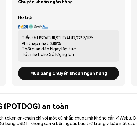
Chuyển khoản ngân hàng
Hỗ trợ:
Tiền tệ
USD/EUR/CHF/AUD/GBP/JPY
Phí thấp nhất
0.08%
Thời gian đến
Ngay lập tức
Tốt nhất cho
Số lượng lớn
Mua bằng Chuyển khoản ngân hàng
G (POTDOG) an toàn
ch token on-chain chỉ với một cú nhấp chuột mà không cần ví Web3. 
OG bằng USDT, không cần ví bên ngoài. Lưu trữ trong ví bảo mật ca