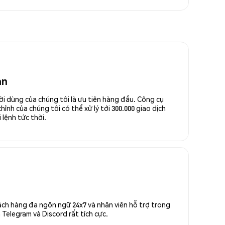
an
ời dùng của chúng tôi là ưu tiên hàng đầu. Công cụ
ỉnh của chúng tôi có thể xử lý tới 300.000 giao dịch
 lệnh tức thời.
ách hàng đa ngôn ngữ 24x7 và nhân viên hỗ trợ trong
Telegram và Discord rất tích cực.