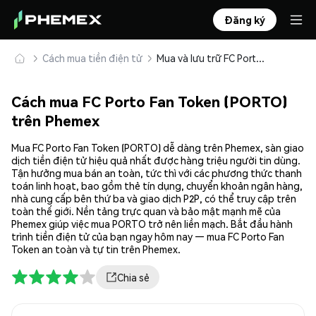
Đăng ký
Cách mua tiền điện tử
Mua và lưu trữ FC Porto Fan Token (PORTO) an toàn
Cách mua FC Porto Fan Token (PORTO)
trên Phemex
Mua FC Porto Fan Token (PORTO) dễ dàng trên Phemex, sàn giao
dịch tiền điện tử hiệu quả nhất được hàng triệu người tin dùng.
Tận hưởng mua bán an toàn, tức thì với các phương thức thanh
toán linh hoạt, bao gồm thẻ tín dụng, chuyển khoản ngân hàng,
nhà cung cấp bên thứ ba và giao dịch P2P, có thể truy cập trên
toàn thế giới. Nền tảng trực quan và bảo mật mạnh mẽ của
Phemex giúp việc mua PORTO trở nên liền mạch. Bắt đầu hành
trình tiền điện tử của bạn ngay hôm nay — mua FC Porto Fan
Token an toàn và tự tin trên Phemex.
Chia sẻ