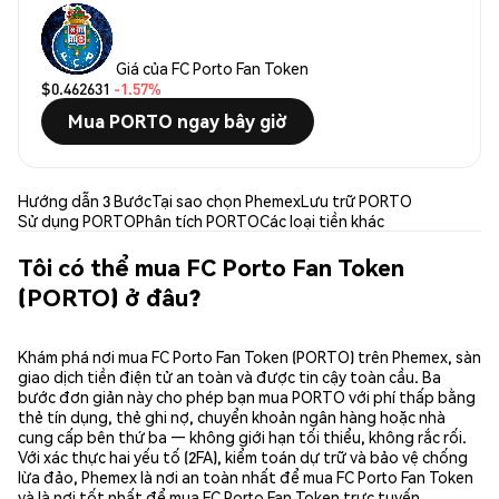
Giá của FC Porto Fan Token
$0.462631
-1.57%
Mua PORTO ngay bây giờ
Hướng dẫn 3 Bước
Tại sao chọn Phemex
Lưu trữ PORTO
Sử dụng PORTO
Phân tích PORTO
Các loại tiền khác
Tôi có thể mua FC Porto Fan Token
(PORTO) ở đâu?
Khám phá nơi mua FC Porto Fan Token (PORTO) trên Phemex, sàn
giao dịch tiền điện tử an toàn và được tin cậy toàn cầu. Ba
bước đơn giản này cho phép bạn mua PORTO với phí thấp bằng
thẻ tín dụng, thẻ ghi nợ, chuyển khoản ngân hàng hoặc nhà
cung cấp bên thứ ba — không giới hạn tối thiểu, không rắc rối.
Với xác thực hai yếu tố (2FA), kiểm toán dự trữ và bảo vệ chống
lừa đảo, Phemex là nơi an toàn nhất để mua FC Porto Fan Token
và là nơi tốt nhất để mua FC Porto Fan Token trực tuyến.