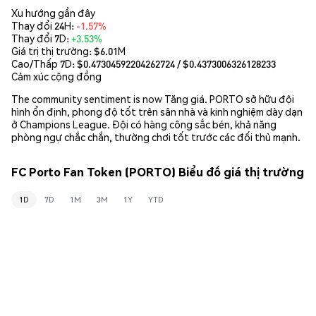
Xu hướng gần đây
Thay đổi 24H:
-1.57%
Thay đổi 7D:
+3.53%
Giá trị thị trường:
$6.01M
Cao/Thấp 7D: $
0.47304592204262724
/ $
0.4373006326128233
Cảm xúc cộng đồng
The community sentiment is now Tăng giá. PORTO sở hữu đội
hình ổn định, phong độ tốt trên sân nhà và kinh nghiệm dày dạn
ở Champions League. Đội có hàng công sắc bén, khả năng
phòng ngự chắc chắn, thường chơi tốt trước các đối thủ mạnh.
FC Porto Fan Token (PORTO) Biểu đồ giá thị trường
1D
7D
1M
3M
1Y
YTD