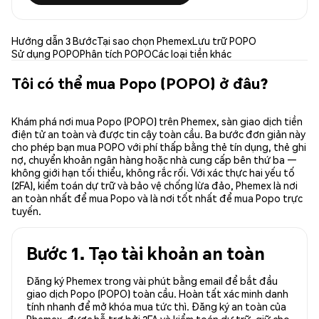
Hướng dẫn 3 Bước
Tại sao chọn Phemex
Lưu trữ POPO
Sử dụng POPO
Phân tích POPO
Các loại tiền khác
Tôi có thể mua Popo (POPO) ở đâu?
Khám phá nơi mua Popo (POPO) trên Phemex, sàn giao dịch tiền
điện tử an toàn và được tin cậy toàn cầu. Ba bước đơn giản này
cho phép bạn mua POPO với phí thấp bằng thẻ tín dụng, thẻ ghi
nợ, chuyển khoản ngân hàng hoặc nhà cung cấp bên thứ ba —
không giới hạn tối thiểu, không rắc rối. Với xác thực hai yếu tố
(2FA), kiểm toán dự trữ và bảo vệ chống lừa đảo, Phemex là nơi
an toàn nhất để mua Popo và là nơi tốt nhất để mua Popo trực
tuyến.
Bước 1. Tạo tài khoản an toàn
Đăng ký Phemex trong vài phút bằng email để bắt đầu
giao dịch Popo (POPO) toàn cầu. Hoàn tất xác minh danh
tính nhanh để mở khóa mua tức thì. Đăng ký an toàn của