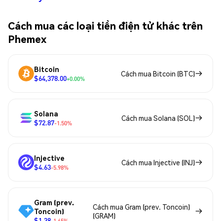
Cách mua các loại tiền điện tử khác trên
Phemex
Bitcoin
Cách mua Bitcoin (BTC)
$64,378.00
+0.00%
Solana
Cách mua Solana (SOL)
$72.87
-1.50%
Injective
Cách mua Injective (INJ)
$4.63
-5.98%
Gram (prev.
Cách mua Gram (prev. Toncoin)
Toncoin)
(GRAM)
$1.38
-1.65%