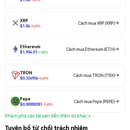
XRP
Cách mua XRP (XRP)
$1.04
-2.40%
Ethereum
Cách mua Ethereum (ETH)
$1,904.01
+1.00%
TRON
Cách mua TRON (TRX)
$0.326906
-0.40%
Pepe
Cách mua Pepe (PEPE)
$0.00000281
-2.40%
Khám phá các tài sản tiền điện tử khác >
Tuyên bố từ chối trách nhiệm