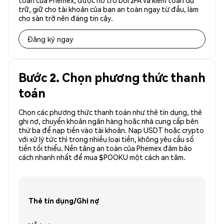
toàn của Phemex, được hỗ trợ bởi 2FA và kiểm toán dự
trữ, giữ cho tài khoản của bạn an toàn ngay từ đầu, làm
cho sàn trở nên đáng tin cậy.
Đăng ký ngay
Bước 2. Chọn phương thức thanh
toán
Chọn các phương thức thanh toán như thẻ tín dụng, thẻ
ghi nợ, chuyển khoản ngân hàng hoặc nhà cung cấp bên
thứ ba để nạp tiền vào tài khoản. Nạp USDT hoặc crypto
với xử lý tức thì trong nhiều loại tiền, không yêu cầu số
tiền tối thiểu. Nền tảng an toàn của Phemex đảm bảo
cách nhanh nhất để mua $POOKU một cách an tâm.
Thẻ tín dụng/Ghi nợ