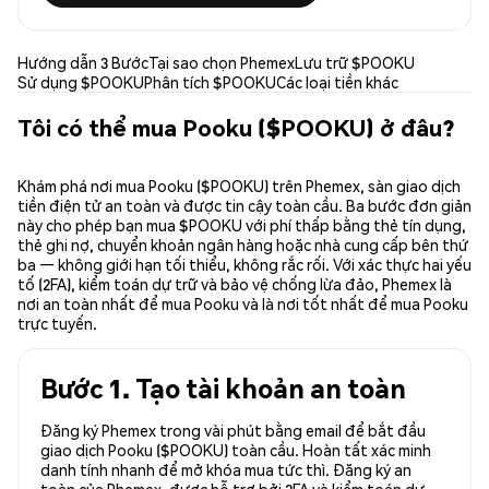
Hướng dẫn 3 Bước
Tại sao chọn Phemex
Lưu trữ $POOKU
Sử dụng $POOKU
Phân tích $POOKU
Các loại tiền khác
Tôi có thể mua Pooku ($POOKU) ở đâu?
Khám phá nơi mua Pooku ($POOKU) trên Phemex, sàn giao dịch
tiền điện tử an toàn và được tin cậy toàn cầu. Ba bước đơn giản
này cho phép bạn mua $POOKU với phí thấp bằng thẻ tín dụng,
thẻ ghi nợ, chuyển khoản ngân hàng hoặc nhà cung cấp bên thứ
ba — không giới hạn tối thiểu, không rắc rối. Với xác thực hai yếu
tố (2FA), kiểm toán dự trữ và bảo vệ chống lừa đảo, Phemex là
nơi an toàn nhất để mua Pooku và là nơi tốt nhất để mua Pooku
trực tuyến.
Bước 1. Tạo tài khoản an toàn
Đăng ký Phemex trong vài phút bằng email để bắt đầu
giao dịch Pooku ($POOKU) toàn cầu. Hoàn tất xác minh
danh tính nhanh để mở khóa mua tức thì. Đăng ký an