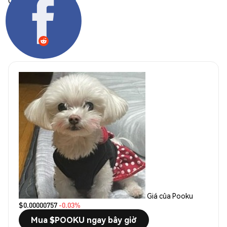
Chia sẻ:
Giá của Pooku
$0.00000757
-0.03%
Mua $POOKU ngay bây giờ