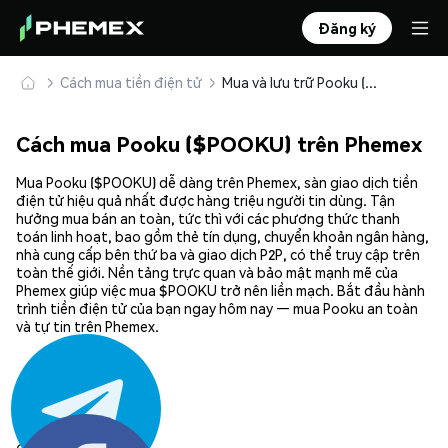
Đăng ký
Cách mua tiền điện tử
Mua và lưu trữ Pooku ($POOKU) an toàn
Cách mua Pooku ($POOKU) trên Phemex
Mua Pooku ($POOKU) dễ dàng trên Phemex, sàn giao dịch tiền
điện tử hiệu quả nhất được hàng triệu người tin dùng. Tận
hưởng mua bán an toàn, tức thì với các phương thức thanh
toán linh hoạt, bao gồm thẻ tín dụng, chuyển khoản ngân hàng,
nhà cung cấp bên thứ ba và giao dịch P2P, có thể truy cập trên
toàn thế giới. Nền tảng trực quan và bảo mật mạnh mẽ của
Phemex giúp việc mua $POOKU trở nên liền mạch. Bắt đầu hành
trình tiền điện tử của bạn ngay hôm nay — mua Pooku an toàn
và tự tin trên Phemex.