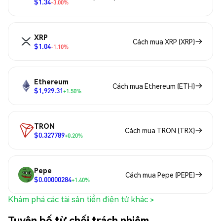
$1.34
-3.00%
XRP
Cách mua XRP (XRP)
$1.04
-1.10%
Ethereum
Cách mua Ethereum (ETH)
$1,929.31
+1.50%
TRON
Cách mua TRON (TRX)
$0.327789
+0.20%
Pepe
Cách mua Pepe (PEPE)
$0.00000284
+1.40%
Khám phá các tài sản tiền điện tử khác >
Tuyên bố từ chối trách nhiệm