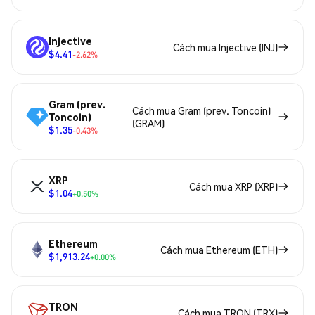
Injective
Cách mua Injective (INJ)
$4.41
-2.62%
Gram (prev.
Cách mua Gram (prev. Toncoin)
Toncoin)
(GRAM)
$1.35
-0.43%
XRP
Cách mua XRP (XRP)
$1.04
+0.50%
Ethereum
Cách mua Ethereum (ETH)
$1,913.24
+0.00%
TRON
Cách mua TRON (TRX)