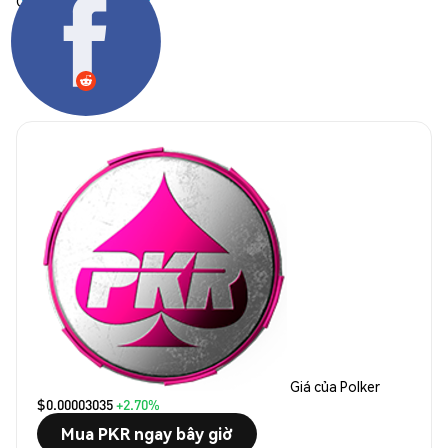
Chia sẻ:
Giá của Polker
$0.00003035
+2.70%
Mua PKR ngay bây giờ