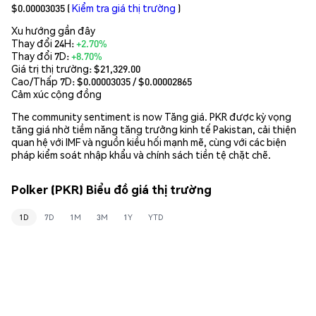
$0.00003035
(
Kiểm tra giá thị trường
)
Xu hướng gần đây
Thay đổi 24H:
+2.70%
Thay đổi 7D:
+8.70%
Giá trị thị trường:
$21,329.00
Cao/Thấp 7D: $
0.00003035
/ $
0.00002865
Cảm xúc cộng đồng
The community sentiment is now Tăng giá. PKR được kỳ vọng
tăng giá nhờ tiềm năng tăng trưởng kinh tế Pakistan, cải thiện
quan hệ với IMF và nguồn kiều hối mạnh mẽ, cùng với các biện
pháp kiểm soát nhập khẩu và chính sách tiền tệ chặt chẽ.
Polker (PKR) Biểu đồ giá thị trường
1D
7D
1M
3M
1Y
YTD