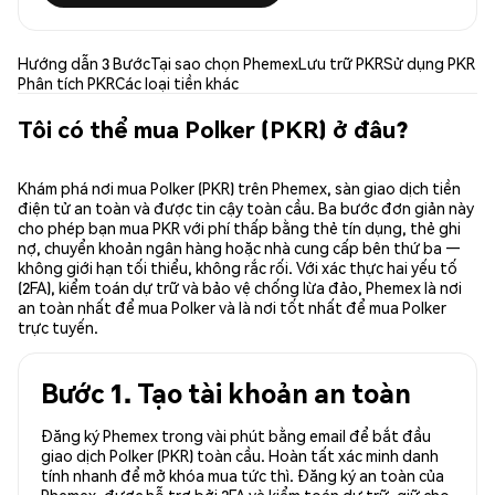
Hướng dẫn 3 Bước
Tại sao chọn Phemex
Lưu trữ PKR
Sử dụng PKR
Phân tích PKR
Các loại tiền khác
Tôi có thể mua Polker (PKR) ở đâu?
Khám phá nơi mua Polker (PKR) trên Phemex, sàn giao dịch tiền
điện tử an toàn và được tin cậy toàn cầu. Ba bước đơn giản này
cho phép bạn mua PKR với phí thấp bằng thẻ tín dụng, thẻ ghi
nợ, chuyển khoản ngân hàng hoặc nhà cung cấp bên thứ ba —
không giới hạn tối thiểu, không rắc rối. Với xác thực hai yếu tố
(2FA), kiểm toán dự trữ và bảo vệ chống lừa đảo, Phemex là nơi
an toàn nhất để mua Polker và là nơi tốt nhất để mua Polker
trực tuyến.
Bước 1. Tạo tài khoản an toàn
Đăng ký Phemex trong vài phút bằng email để bắt đầu
giao dịch Polker (PKR) toàn cầu. Hoàn tất xác minh danh
tính nhanh để mở khóa mua tức thì. Đăng ký an toàn của