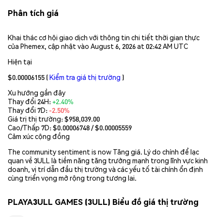
Phân tích giá
Khai thác cơ hội giao dịch với thông tin chi tiết thời gian thực
của Phemex, cập nhật vào August 6, 2026 at 02:42 AM UTC
Hiện tại
$0.00006155
(
Kiểm tra giá thị trường
)
Xu hướng gần đây
Thay đổi 24H:
+2.40%
Thay đổi 7D:
-2.50%
Giá trị thị trường:
$958,039.00
Cao/Thấp 7D: $
0.00006748
/ $
0.00005559
Cảm xúc cộng đồng
The community sentiment is now Tăng giá. Lý do chính để lạc
quan về 3ULL là tiềm năng tăng trưởng mạnh trong lĩnh vực kinh
doanh, vị trí dẫn đầu thị trường và các yếu tố tài chính ổn định
cùng triển vọng mở rộng trong tương lai.
PLAYA3ULL GAMES (3ULL) Biểu đồ giá thị trường