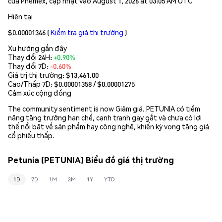
của Phemex, cập nhật vào August 1, 2026 at 03:05 AM UTC
Hiện tại
$0.00001346
(
Kiểm tra giá thị trường
)
Xu hướng gần đây
Thay đổi 24H:
+0.90%
Thay đổi 7D:
-0.60%
Giá trị thị trường:
$13,461.00
Cao/Thấp 7D: $
0.00001358
/ $
0.00001275
Cảm xúc cộng đồng
The community sentiment is now Giảm giá. PETUNIA có tiềm
năng tăng trưởng hạn chế, cạnh tranh gay gắt và chưa có lợi
thế nổi bật về sản phẩm hay công nghệ, khiến kỳ vọng tăng giá
cổ phiếu thấp.
Petunia (PETUNIA) Biểu đồ giá thị trường
1D
7D
1M
3M
1Y
YTD