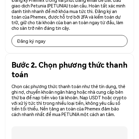
Đăng ký Phemex trong vài phút bằng email để bắt đầu
giao dịch Petunia (PETUNIA) toàn cầu. Hoàn tất xác minh
danh tính nhanh để mở khóa mua tức thì. Đăng ký an
toàn của Phemex, được hỗ trợ bởi 2FA và kiểm toán dự
trữ, giữ cho tài khoản của bạn an toàn ngay từ đầu, làm
cho sàn trở nên đáng tin cậy.
Đăng ký ngay
Bước 2. Chọn phương thức thanh
toán
Chọn các phương thức thanh toán như thẻ tín dụng, thẻ
ghi nợ, chuyển khoản ngân hàng hoặc nhà cung cấp bên
thứ ba để nạp tiền vào tài khoản. Nạp USDT hoặc crypto
với xử lý tức thì trong nhiều loại tiền, không yêu cầu số
tiền tối thiểu. Nền tảng an toàn của Phemex đảm bảo
cách nhanh nhất để mua PETUNIA một cách an tâm.