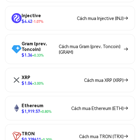
Injective
Cách mua Injective (INJ)
$4.42
-1.07%
Gram (prev.
Cách mua Gram (prev. Toncoin)
Toncoin)
(GRAM)
$1.36
+0.33%
XRP
Cách mua XRP (XRP)
$1.04
+3.00%
Ethereum
Cách mua Ethereum (ETH)
$1,919.57
+0.80%
TRON
Cách mua TRON (TRX)
$0.328611
+0.30%