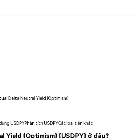
tual Delta Neutral Yield (Optimism)
dụng USDPY
Phân tích USDPY
Các loại tiền khác
al Yield (Optimism) (USDPY) ở đâu?