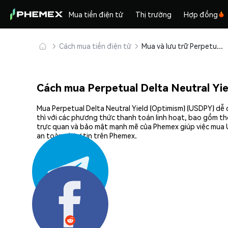
Mua tiền điện tử
Thị trường
Hợp đồng
Cách mua tiền điện tử
Mua và lưu trữ Perpetual Delta Neutral Yield (Optimism) (USDPY) an toàn
Cách mua Perpetual Delta Neutral Yi
Mua Perpetual Delta Neutral Yield (Optimism) (USDPY) dễ 
thì với các phương thức thanh toán linh hoạt, bao gồm th
trực quan và bảo mật mạnh mẽ của Phemex giúp việc mua U
an toàn và tự tin trên Phemex.
Chia sẻ: