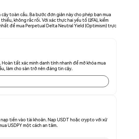
in cậy toàn cầu. Ba bước đơn giản này cho phép bạn mua
ểu, không rắc rối. Với xác thực hai yếu tố (2FA), kiểm
 nhất để mua Perpetual Delta Neutral Yield (Optimism) trực
u. Hoàn tất xác minh danh tính nhanh để mở khóa mua
u, làm cho sàn trở nên đáng tin cậy.
nạp tiền vào tài khoản. Nạp USDT hoặc crypto với xử
ể mua USDPY một cách an tâm.