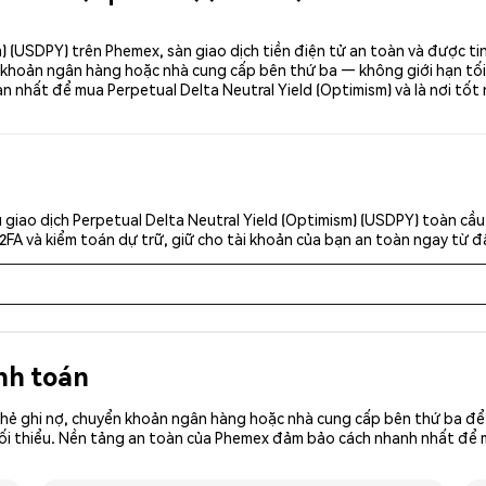
) (USDPY) trên Phemex, sàn giao dịch tiền điện tử an toàn và được t
khoản ngân hàng hoặc nhà cung cấp bên thứ ba — không giới hạn tối thi
n nhất để mua Perpetual Delta Neutral Yield (Optimism) và là nơi tốt
giao dịch Perpetual Delta Neutral Yield (Optimism) (USDPY) toàn cầ
2FA và kiểm toán dự trữ, giữ cho tài khoản của bạn an toàn ngay từ đầ
nh toán
hẻ ghi nợ, chuyển khoản ngân hàng hoặc nhà cung cấp bên thứ ba để 
iền tối thiểu. Nền tảng an toàn của Phemex đảm bảo cách nhanh nhất đ