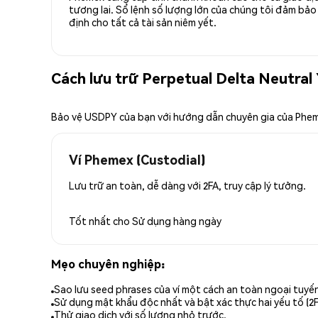
tương lai. Sổ lệnh số lượng lớn của chúng tôi đảm bảo 
định cho tất cả tài sản niêm yết.
Cách lưu trữ Perpetual Delta Neutral
Bảo vệ USDPY của bạn với hướng dẫn chuyên gia của Phe
Ví Phemex (Custodial)
Lưu trữ an toàn, dễ dàng với 2FA, truy cập lý tưởng.
Tốt nhất cho
Sử dụng hàng ngày
Mẹo chuyên nghiệp:
Sao lưu seed phrases của ví một cách an toàn ngoại tuyế
Sử dụng mật khẩu độc nhất và bật xác thực hai yếu tố (2F
Thử giao dịch với số lượng nhỏ trước.