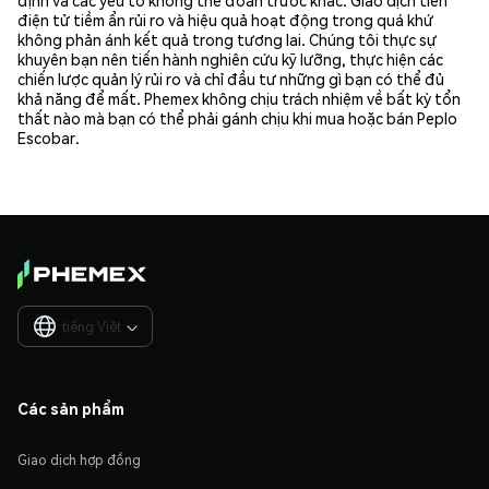
điện tử tiềm ẩn rủi ro và hiệu quả hoạt động trong quá khứ
không phản ánh kết quả trong tương lai. Chúng tôi thực sự
khuyên bạn nên tiến hành nghiên cứu kỹ lưỡng, thực hiện các
chiến lược quản lý rủi ro và chỉ đầu tư những gì bạn có thể đủ
khả năng để mất. Phemex không chịu trách nhiệm về bất kỳ tổn
thất nào mà bạn có thể phải gánh chịu khi mua hoặc bán Peplo
Escobar.
tiếng Việt

Các sản phẩm
Giao dịch hợp đồng