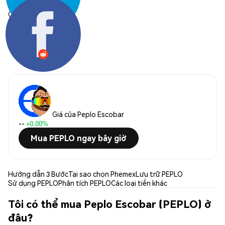
Chia sẻ:
Giá của Peplo Escobar
--
+0.00%
Mua PEPLO ngay bây giờ
Hướng dẫn 3 Bước
Tại sao chọn Phemex
Lưu trữ PEPLO
Sử dụng PEPLO
Phân tích PEPLO
Các loại tiền khác
Tôi có thể mua Peplo Escobar (PEPLO) ở
đâu?