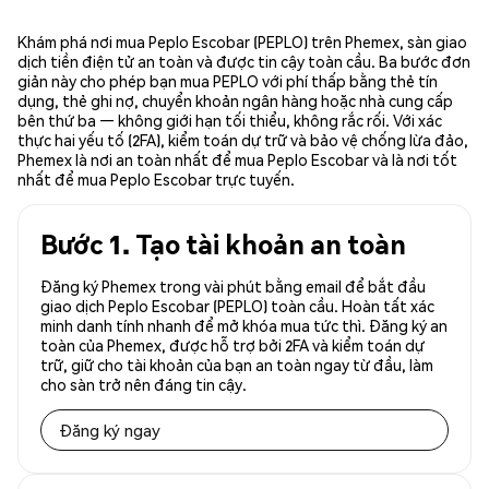
Khám phá nơi mua Peplo Escobar (PEPLO) trên Phemex, sàn giao
dịch tiền điện tử an toàn và được tin cậy toàn cầu. Ba bước đơn
giản này cho phép bạn mua PEPLO với phí thấp bằng thẻ tín
dụng, thẻ ghi nợ, chuyển khoản ngân hàng hoặc nhà cung cấp
bên thứ ba — không giới hạn tối thiểu, không rắc rối. Với xác
thực hai yếu tố (2FA), kiểm toán dự trữ và bảo vệ chống lừa đảo,
Phemex là nơi an toàn nhất để mua Peplo Escobar và là nơi tốt
nhất để mua Peplo Escobar trực tuyến.
Bước 1. Tạo tài khoản an toàn
Đăng ký Phemex trong vài phút bằng email để bắt đầu
giao dịch Peplo Escobar (PEPLO) toàn cầu. Hoàn tất xác
minh danh tính nhanh để mở khóa mua tức thì. Đăng ký an
toàn của Phemex, được hỗ trợ bởi 2FA và kiểm toán dự
trữ, giữ cho tài khoản của bạn an toàn ngay từ đầu, làm
cho sàn trở nên đáng tin cậy.
Đăng ký ngay