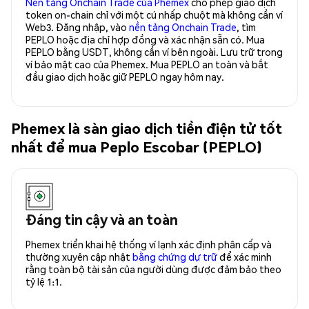
Nền tảng Onchain Trade của Phemex
cho phép giao dịch
token on-chain chỉ với một cú nhấp chuột mà không cần ví
Web3. Đăng nhập, vào
nền tảng Onchain Trade
, tìm
PEPLO hoặc địa chỉ hợp đồng và xác nhận sẵn có. Mua
PEPLO bằng USDT, không cần ví bên ngoài. Lưu trữ trong
ví bảo mật cao của Phemex. Mua PEPLO an toàn và bắt
đầu giao dịch hoặc giữ PEPLO ngay hôm nay.
Phemex là sàn giao dịch tiền điện tử tốt
nhất để mua Peplo Escobar (PEPLO)
Đáng tin cậy và an toàn
Phemex triển khai hệ thống ví lạnh xác định phân cấp và
thường xuyên cập nhật
bằng chứng dự trữ
để xác minh
rằng toàn bộ tài sản của người dùng được đảm bảo theo
tỷ lệ 1:1.