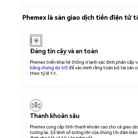
Phemex là sàn giao dịch tiền điện tử
Đáng tin cậy và an toàn
Phemex triển khai hệ thống ví lạnh xác định phân cấp
bằng chứng dự trữ
để xác minh rằng toàn bộ tài sản
theo tỷ lệ 1:1.
Thanh khoản sâu
Phemex cung cấp tính thanh khoản cao cho cả giao dịc
tương lai. Sổ lệnh số lượng lớn của chúng tôi đảm bảo 
định cho tất cả tài sản niêm yết.