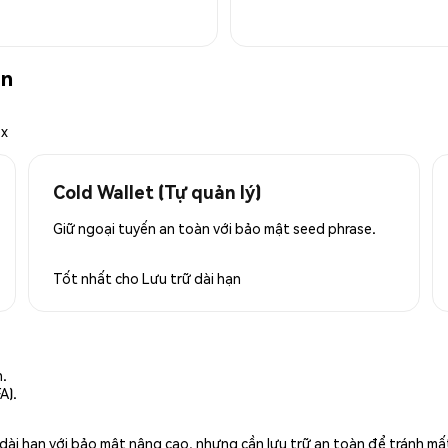
àn
ex
Cold Wallet (Tự quản lý)
Giữ ngoại tuyến an toàn với bảo mật seed phrase.
Tốt nhất cho
Lưu trữ dài hạn
n.
A).
rữ dài hạn với bảo mật nâng cao, nhưng cần lưu trữ an toàn để tránh m