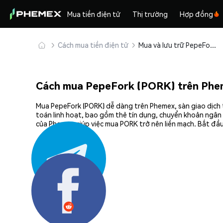
Mua tiền điện tử
Thị trường
Hợp đồng
Cách mua tiền điện tử
Mua và lưu trữ PepeFork (PORK) an toàn
Cách mua PepeFork (PORK) trên Phe
Mua PepeFork (PORK) dễ dàng trên Phemex, sàn giao dịch 
toán linh hoạt, bao gồm thẻ tín dụng, chuyển khoản ngân 
của Phemex giúp việc mua PORK trở nên liền mạch. Bắt đầu
Chia sẻ: