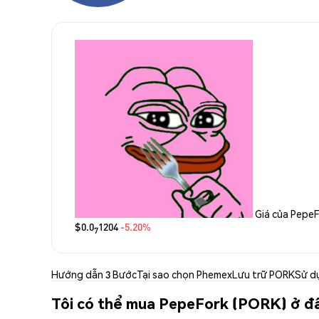
Giá của Pepe
$0.0
1204
-5.20%
7
Hướng dẫn 3 Bước
Tại sao chọn Phemex
Lưu trữ PORK
Sử d
Tôi có thể mua PepeFork (PORK) ở đ