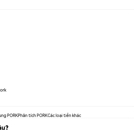
Fork
ụng PORK
Phân tích PORK
Các loại tiền khác
âu?