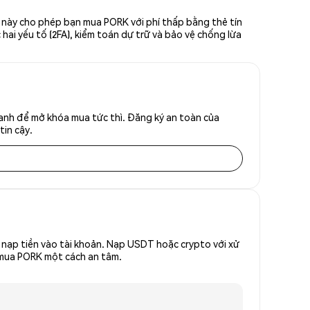
n này cho phép bạn mua PORK với phí thấp bằng thẻ tín
hai yếu tố (2FA), kiểm toán dự trữ và bảo vệ chống lừa
anh để mở khóa mua tức thì. Đăng ký an toàn của
tin cậy.
nạp tiền vào tài khoản. Nạp USDT hoặc crypto với xử
ể mua PORK một cách an tâm.