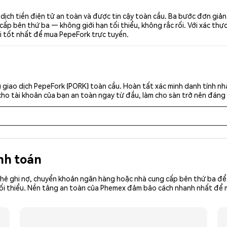
ịch tiền điện tử an toàn và được tin cậy toàn cầu. Ba bước đơn giả
p bên thứ ba — không giới hạn tối thiểu, không rắc rối. Với xác thực 
i tốt nhất để mua PepeFork trực tuyến.
 giao dịch PepeFork (PORK) toàn cầu. Hoàn tất xác minh danh tính nh
cho tài khoản của bạn an toàn ngay từ đầu, làm cho sàn trở nên đáng 
nh toán
hẻ ghi nợ, chuyển khoản ngân hàng hoặc nhà cung cấp bên thứ ba để 
iền tối thiểu. Nền tảng an toàn của Phemex đảm bảo cách nhanh nhất đ