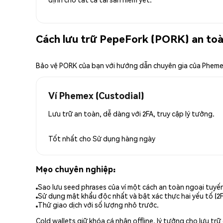
Cách lưu trữ PepeFork (PORK) an to
Bảo vệ PORK của bạn với hướng dẫn chuyên gia của Phem
Ví Phemex (Custodial)
Lưu trữ an toàn, dễ dàng với 2FA, truy cập lý tưởng.
Tốt nhất cho
Sử dụng hàng ngày
Mẹo chuyên nghiệp:
Sao lưu seed phrases của ví một cách an toàn ngoại tuyế
Sử dụng mật khẩu độc nhất và bật xác thực hai yếu tố (2F
Thử giao dịch với số lượng nhỏ trước.
Cold wallets giữ khóa cá nhân offline, lý tưởng cho lưu t