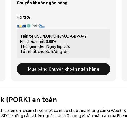
Chuyển khoản ngân hàng
Hỗ trợ:
Tiền tệ
USD/EUR/CHF/AUD/GBP/JPY
Phí thấp nhất
0.08%
Thời gian đến
Ngay lập tức
Tốt nhất cho
Số lượng lớn
Mua bằng Chuyển khoản ngân hàng
rk (PORK) an toàn
ch token on-chain chỉ với một cú nhấp chuột mà không cần ví Web3. 
USDT, không cần ví bên ngoài. Lưu trữ trong ví bảo mật cao của Phem