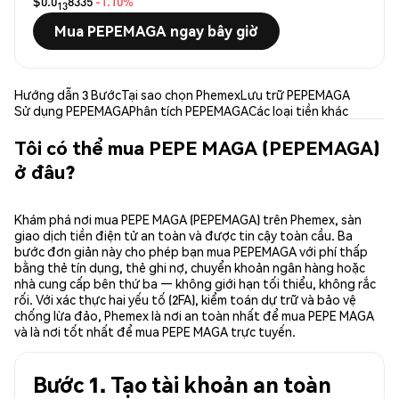
$0.0
8335
-1.10%
13
Mua PEPEMAGA ngay bây giờ
Hướng dẫn 3 Bước
Tại sao chọn Phemex
Lưu trữ PEPEMAGA
Sử dụng PEPEMAGA
Phân tích PEPEMAGA
Các loại tiền khác
Tôi có thể mua PEPE MAGA (PEPEMAGA)
ở đâu?
Khám phá nơi mua PEPE MAGA (PEPEMAGA) trên Phemex, sàn
giao dịch tiền điện tử an toàn và được tin cậy toàn cầu. Ba
bước đơn giản này cho phép bạn mua PEPEMAGA với phí thấp
bằng thẻ tín dụng, thẻ ghi nợ, chuyển khoản ngân hàng hoặc
nhà cung cấp bên thứ ba — không giới hạn tối thiểu, không rắc
rối. Với xác thực hai yếu tố (2FA), kiểm toán dự trữ và bảo vệ
chống lừa đảo, Phemex là nơi an toàn nhất để mua PEPE MAGA
và là nơi tốt nhất để mua PEPE MAGA trực tuyến.
Bước 1. Tạo tài khoản an toàn