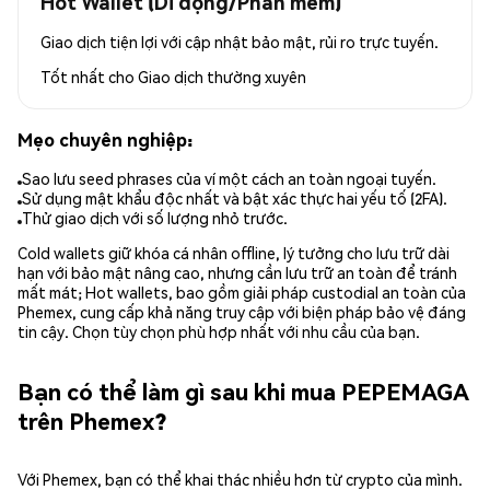
Hot Wallet (Di động/Phần mềm)
Giao dịch tiện lợi với cập nhật bảo mật, rủi ro trực tuyến.
Tốt nhất cho
Giao dịch thường xuyên
Mẹo chuyên nghiệp:
Sao lưu seed phrases của ví một cách an toàn ngoại tuyến.
Sử dụng mật khẩu độc nhất và bật xác thực hai yếu tố (2FA).
Thử giao dịch với số lượng nhỏ trước.
Cold wallets giữ khóa cá nhân offline, lý tưởng cho lưu trữ dài
hạn với bảo mật nâng cao, nhưng cần lưu trữ an toàn để tránh
mất mát; Hot wallets, bao gồm giải pháp custodial an toàn của
Phemex, cung cấp khả năng truy cập với biện pháp bảo vệ đáng
tin cậy. Chọn tùy chọn phù hợp nhất với nhu cầu của bạn.
Bạn có thể làm gì sau khi mua PEPEMAGA
trên Phemex?
Với Phemex, bạn có thể khai thác nhiều hơn từ crypto của mình.