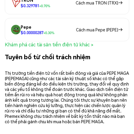
TRON
Cách mua TRON (TRX)
$0.329781
+0.70%
Pepe
Cách mua Pepe (PEPE)
$0.00000287
+0.30%
Khám phá các tài sản tiền điện tử khác >
Tuyên bố từ chối trách nhiệm
Thị trường tiền điện tử vốn rất biến động và giá của PEPE MAGA
(PEPEMAGA) cũng như các tài sản kỹ thuật số khác có thể gặp
biến động đáng kể do điều kiện thị trường, thay đổi về quy định
và các yếu tố không thể đoán trước khác. Giao dịch tiền điện tử
tiềm ẩn rủi ro và hiệu quả hoạt động trong quá khứ không phản
ánh kết quả trong tương lai. Chúng tôi thực sự khuyên bạn nên
tiến hành nghiên cứu kỹ lưỡng, thực hiện các chiến lược quản lý
rủi ro và chỉ đầu tư những gì bạn có thể đủ khả năng để mất.
Phemex không chịu trách nhiệm về bất kỳ tổn thất nào mà bạn
có thể phải gánh chịu khi mua hoặc bán PEPE MAGA.