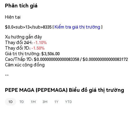
Phân tích giá
Hiện tại
$0.0<sub>13</sub>8335
(
Kiểm tra giá thị trường
)
Xu hướng gần đây
Thay đổi 24H:
-1.10%
Thay đổi 7D:
-1.50%
Giá trị thị trường:
$3,506.00
Cao/Thấp 7D: $
0.000000000000083358
/ $
0.000000000000083172
Cảm xúc cộng đồng
--
PEPE MAGA (PEPEMAGA) Biểu đồ giá thị trường
1D
7D
1M
3M
1Y
YTD