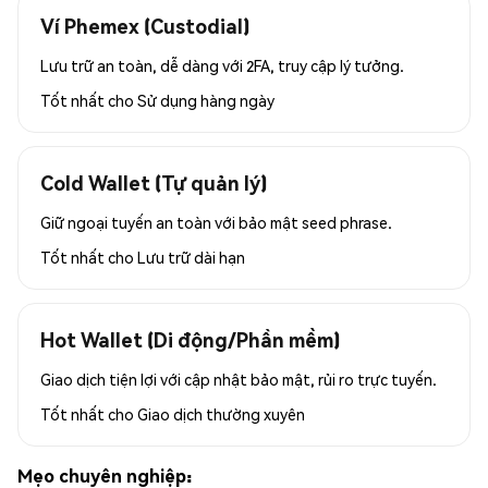
Ví Phemex (Custodial)
Lưu trữ an toàn, dễ dàng với 2FA, truy cập lý tưởng.
Tốt nhất cho
Sử dụng hàng ngày
Cold Wallet (Tự quản lý)
Giữ ngoại tuyến an toàn với bảo mật seed phrase.
Tốt nhất cho
Lưu trữ dài hạn
Hot Wallet (Di động/Phần mềm)
Giao dịch tiện lợi với cập nhật bảo mật, rủi ro trực tuyến.
Tốt nhất cho
Giao dịch thường xuyên
Mẹo chuyên nghiệp: