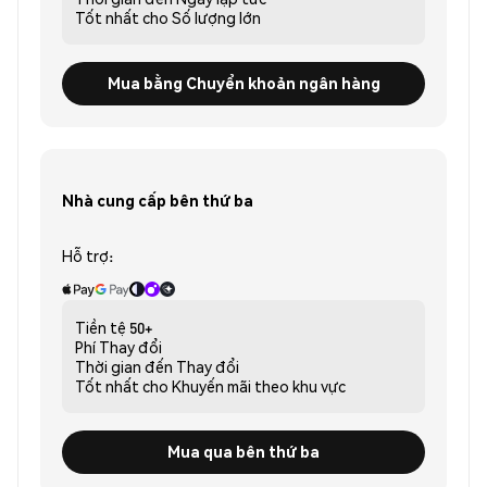
Tốt nhất cho
Số lượng lớn
Mua bằng Chuyển khoản ngân hàng
Nhà cung cấp bên thứ ba
Hỗ trợ:
Tiền tệ
50+
Phí
Thay đổi
Thời gian đến
Thay đổi
Tốt nhất cho
Khuyến mãi theo khu vực
Mua qua bên thứ ba