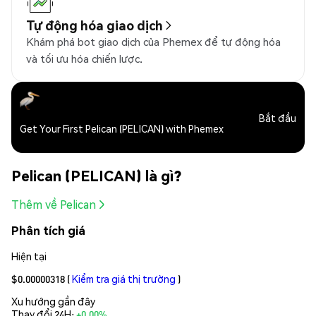
Tự động hóa giao dịch
Khám phá bot giao dịch của Phemex để tự động hóa
và tối ưu hóa chiến lược.
Bắt đầu
Get Your First Pelican (PELICAN) with Phemex
Pelican (PELICAN) là gì?
Thêm về Pelican
Phân tích giá
Hiện tại
$0.00000318
(
Kiểm tra giá thị trường
)
Xu hướng gần đây
Thay đổi 24H:
+0.00%