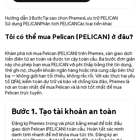
Hướng dẫn 3 Bước
Tại sao chọn Phemex
Lưu trữ PELICAN
Sử dụng PELICAN
Phân tích PELICAN
Các loại tiền khác
Tôi có thể mua Pelican (PELICAN) ở đâu?
Khám phá nơi mua Pelican (PELICAN) trên Phemex, sàn giao dịch
tiền điện tử an toàn và được tin cậy toàn cầu. Ba bước đơn giản
này cho phép bạn mua PELICAN với phí thấp bằng thẻ tín dụng,
thẻ ghi nợ, chuyển khoản ngân hàng hoặc nhà cung cấp bên thứ
ba — không giới hạn tối thiểu, không rắc rối. Với xác thực hai yếu
tố (2FA), kiểm toán dự trữ và bảo vệ chống lừa đảo, Phemex là
nơi an toàn nhất để mua Pelican và là nơi tốt nhất để mua
Pelican trực tuyến.
Bước 1. Tạo tài khoản an toàn
Đăng ký Phemex trong vài phút bằng email để bắt đầu
giao dịch Pelican (PELICAN) toàn cầu. Hoàn tất xác minh
danh tính nhanh để mở khóa mua tức thì. Đăng ký an