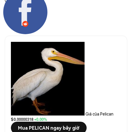
Chia sẻ:
Giá của Pelican
$0.00000318
+0.00%
Mua PELICAN ngay bây giờ