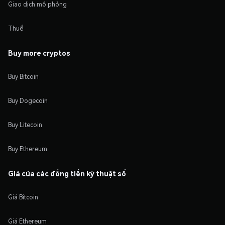
Giao dịch mô phỏng
Thuế
Buy more cryptos
Buy Bitcoin
Buy Dogecoin
Buy Litecoin
Buy Ethereum
Giá của các đồng tiền kỹ thuật số
Giá Bitcoin
Giá Ethereum