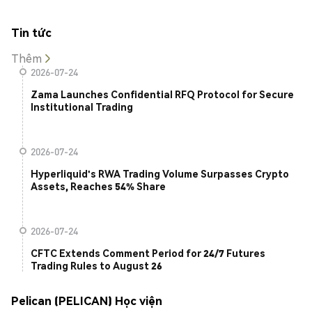
Tin tức
Thêm
2026-07-24
Zama Launches Confidential RFQ Protocol for Secure
Institutional Trading
2026-07-24
Hyperliquid's RWA Trading Volume Surpasses Crypto
Assets, Reaches 54% Share
2026-07-24
CFTC Extends Comment Period for 24/7 Futures
Trading Rules to August 26
Pelican (PELICAN) Học viện