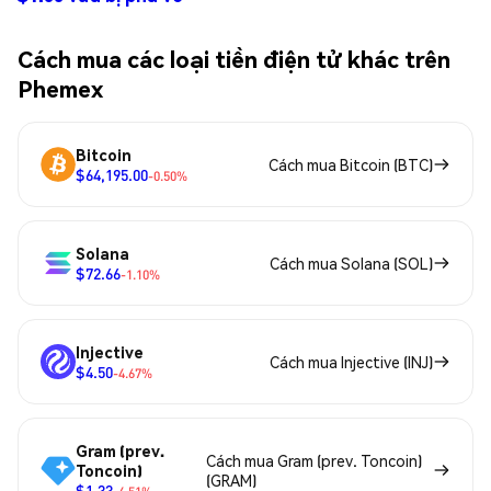
Cách mua các loại tiền điện tử khác trên
Phemex
Bitcoin
Cách mua Bitcoin (BTC)
$64,195.00
-0.50%
Solana
Cách mua Solana (SOL)
$72.66
-1.10%
Injective
Cách mua Injective (INJ)
$4.50
-4.67%
Gram (prev.
Cách mua Gram (prev. Toncoin)
Toncoin)
(GRAM)
$1.33