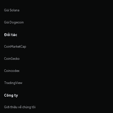
Giá Solana
Giá Dogecoin
Đối tác
CoinMarketCap
CoinGecko
Coincodex
TradingView
Công ty
Giới thiệu về chúng tôi