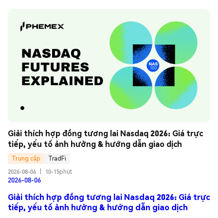
Giải thích hợp đồng tương lai Nasdaq 2026: Giá trực 
tiếp, yếu tố ảnh hưởng & hướng dẫn giao dịch
Trung cấp
TradFi
2026-08-06
|
10-15phút
2026-08-06
Giải thích hợp đồng tương lai Nasdaq 2026: Giá trực
tiếp, yếu tố ảnh hưởng & hướng dẫn giao dịch