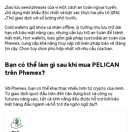
Sao lưu seed phrases của ví một cách an toàn ngoại tuyến.
Sử dụng mật khẩu độc nhất và bật xác thực hai yếu tố (2FA).
Thử giao dịch với số lượng nhỏ trước.
Cold wallets giữ khóa cá nhân offline, lý tưởng cho lưu trữ dài
hạn với bảo mật nâng cao, nhưng cần lưu trữ an toàn để tránh
mất mát; Hot wallets, bao gồm giải pháp custodial an toàn của
Phemex, cung cấp khả năng truy cập với biện pháp bảo vệ đáng
tin cậy. Chọn tùy chọn phù hợp nhất với nhu cầu của bạn.
Bạn có thể làm gì sau khi mua PELICAN
trên Phemex?
Với Phemex, bạn có thể khai thác nhiều hơn từ crypto của mình.
Từ giao dịch spot đầu tiên đến tận dụng bot và công cụ
futures nâng cao, tất cả tính năng đều được hỗ trợ bởi bảo
mật hàng đầu ngành và hỗ trợ đa ngôn ngữ 24/7.