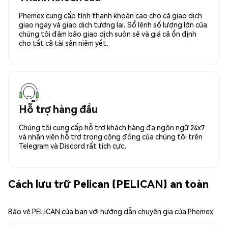
Phemex cung cấp tính thanh khoản cao cho cả giao dịch
giao ngay và giao dịch tương lai. Sổ lệnh số lượng lớn của
chúng tôi đảm bảo giao dịch suôn sẻ và giá cả ổn định
cho tất cả tài sản niêm yết.
Hỗ trợ hàng đầu
Chúng tôi cung cấp hỗ trợ khách hàng đa ngôn ngữ 24x7
và nhân viên hỗ trợ trong cộng đồng của chúng tôi trên
Telegram và Discord rất tích cực.
Cách lưu trữ Pelican (PELICAN) an toàn
Bảo vệ PELICAN của bạn với hướng dẫn chuyên gia của Phemex