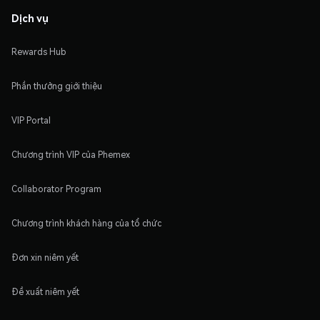
Dịch vụ
Rewards Hub
Phần thưởng giới thiệu
VIP Portal
Chương trình VIP của Phemex
Collaborator Program
Chương trình khách hàng của tổ chức
Đơn xin niêm yết
Đề xuất niêm yết