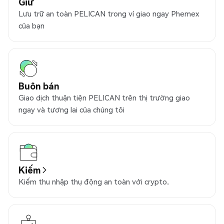
Giữ
Lưu trữ an toàn PELICAN trong ví giao ngay Phemex
của bạn
Buôn bán
Giao dịch thuận tiện PELICAN trên thị trường giao
ngay và tương lai của chúng tôi
Kiếm
Kiếm thu nhập thụ động an toàn với crypto.