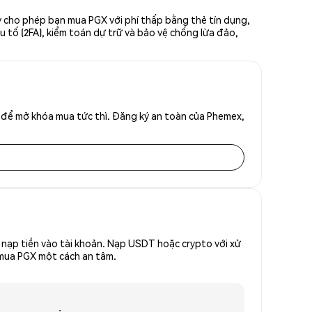
y cho phép bạn mua PGX với phí thấp bằng thẻ tín dụng,
u tố (2FA), kiểm toán dự trữ và bảo vệ chống lừa đảo,
 để mở khóa mua tức thì. Đăng ký an toàn của Phemex,
nạp tiền vào tài khoản. Nạp USDT hoặc crypto với xử
ể mua PGX một cách an tâm.