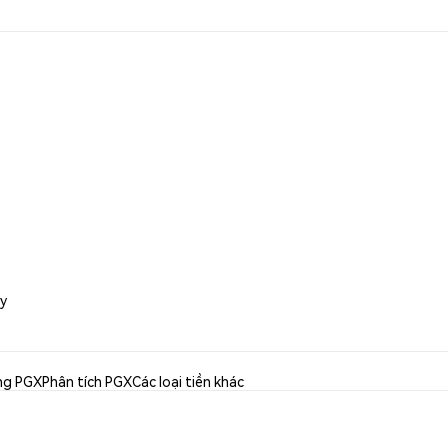
xy
ng PGX
Phân tích PGX
Các loại tiền khác