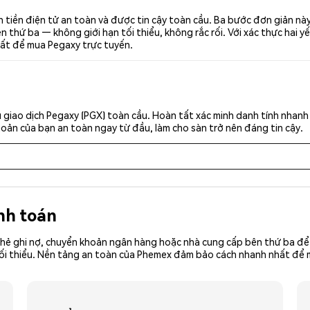
 tiền điện tử an toàn và được tin cậy toàn cầu. Ba bước đơn giản nà
thứ ba — không giới hạn tối thiểu, không rắc rối. Với xác thực hai yế
hất để mua Pegaxy trực tuyến.
 giao dịch Pegaxy (PGX) toàn cầu. Hoàn tất xác minh danh tính nhanh
khoản của bạn an toàn ngay từ đầu, làm cho sàn trở nên đáng tin cậy.
nh toán
hẻ ghi nợ, chuyển khoản ngân hàng hoặc nhà cung cấp bên thứ ba để 
ền tối thiểu. Nền tảng an toàn của Phemex đảm bảo cách nhanh nhất đ