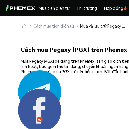
Mua tiền điện tử
Thị trường
Hợp đồng
Cách mua tiền điện tử
Mua và lưu trữ Pegaxy (PGX) an toàn
Cách mua Pegaxy (PGX) trên Phemex
Mua Pegaxy (PGX) dễ dàng trên Phemex, sàn giao dịch tiền
linh hoạt, bao gồm thẻ tín dụng, chuyển khoản ngân hàng,
Phemex giúp việc mua PGX trở nên liền mạch. Bắt đầu hành
Chia sẻ: