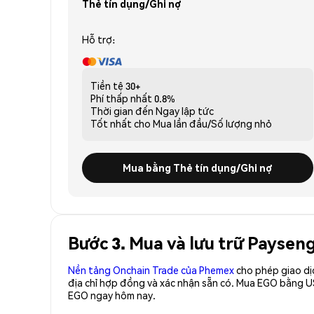
Thẻ tín dụng/Ghi nợ
Hỗ trợ:
Tiền tệ
30+
Phí thấp nhất
0.8%
Thời gian đến
Ngay lập tức
Tốt nhất cho
Mua lần đầu/Số lượng nhỏ
Mua bằng Thẻ tín dụng/Ghi nợ
Bước 3. Mua và lưu trữ Paysen
Nền tảng Onchain Trade của Phemex
cho phép giao dị
địa chỉ hợp đồng và xác nhận sẵn có. Mua EGO bằng U
EGO ngay hôm nay.