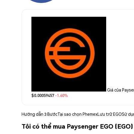
Giá của Pays
$0.00059457
-1.60%
Hướng dẫn 3 Bước
Tại sao chọn Phemex
Lưu trữ EGO
Sử dụ
Tôi có thể mua Paysenger EGO (EGO)