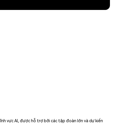
nh vực AI, được hỗ trợ bởi các tập đoàn lớn và dự kiến