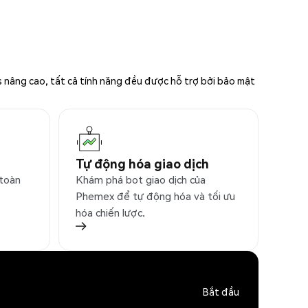
s nâng cao, tất cả tính năng đều được hỗ trợ bởi bảo mật
Tự động hóa giao dịch
 toàn
Khám phá bot giao dịch của
Phemex để tự động hóa và tối ưu
hóa chiến lược.
Bắt đầu