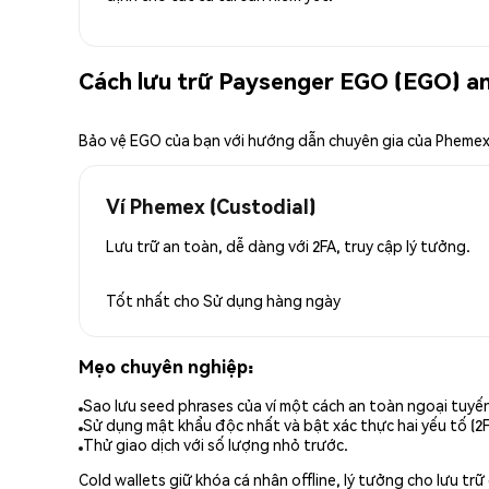
Cách lưu trữ Paysenger EGO (EGO) a
Bảo vệ EGO của bạn với hướng dẫn chuyên gia của Pheme
Ví Phemex (Custodial)
Lưu trữ an toàn, dễ dàng với 2FA, truy cập lý tưởng.
Tốt nhất cho
Sử dụng hàng ngày
Mẹo chuyên nghiệp:
Sao lưu seed phrases của ví một cách an toàn ngoại tuyế
Sử dụng mật khẩu độc nhất và bật xác thực hai yếu tố (2F
Thử giao dịch với số lượng nhỏ trước.
Cold wallets giữ khóa cá nhân offline, lý tưởng cho lưu t