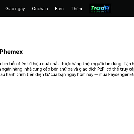
Giao ngay
Onchain
Earn
Thêm
 Phemex
ịch tiền điện tử hiệu quả nhất được hàng triệu người tin dùng. Tận 
 ngân hàng, nhà cung cấp bên thứ ba và giao dịch P2P, có thể truy c
đầu hành trình tiền điện tử của bạn ngay hôm nay — mua Paysenger EG