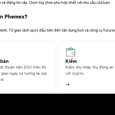
 vệ đáng tin cậy. Chọn tùy chọn phù hợp nhất với nhu cầu của bạn.
rên Phemex?
 mình. Từ giao dịch spot đầu tiên đến tận dụng bot và công cụ future
 bán
Kiếm
ịch thuận tiện EGO trên thị
Kiếm thu nhập thụ động an
 giao ngay và tương lai của
với crypto.
tôi