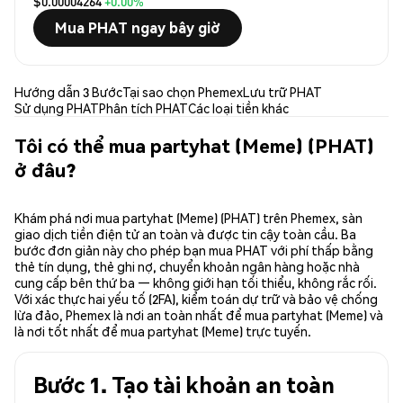
$0.00004264
+0.00%
Mua PHAT ngay bây giờ
Hướng dẫn 3 Bước
Tại sao chọn Phemex
Lưu trữ PHAT
Sử dụng PHAT
Phân tích PHAT
Các loại tiền khác
Tôi có thể mua partyhat (Meme) (PHAT)
ở đâu?
Khám phá nơi mua partyhat (Meme) (PHAT) trên Phemex, sàn
giao dịch tiền điện tử an toàn và được tin cậy toàn cầu. Ba
bước đơn giản này cho phép bạn mua PHAT với phí thấp bằng
thẻ tín dụng, thẻ ghi nợ, chuyển khoản ngân hàng hoặc nhà
cung cấp bên thứ ba — không giới hạn tối thiểu, không rắc rối.
Với xác thực hai yếu tố (2FA), kiểm toán dự trữ và bảo vệ chống
lừa đảo, Phemex là nơi an toàn nhất để mua partyhat (Meme) và
là nơi tốt nhất để mua partyhat (Meme) trực tuyến.
Bước 1. Tạo tài khoản an toàn