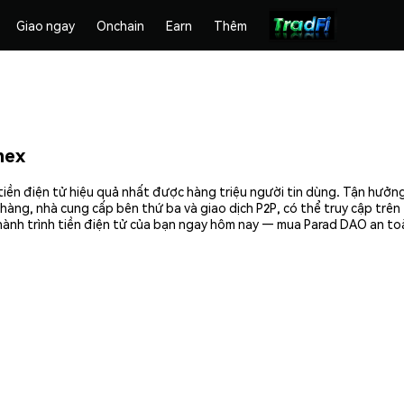
Giao ngay
Onchain
Earn
Thêm
mex
iền điện tử hiệu quả nhất được hàng triệu người tin dùng. Tận hưởn
hàng, nhà cung cấp bên thứ ba và giao dịch P2P, có thể truy cập trê
hành trình tiền điện tử của bạn ngay hôm nay — mua Parad DAO an toà