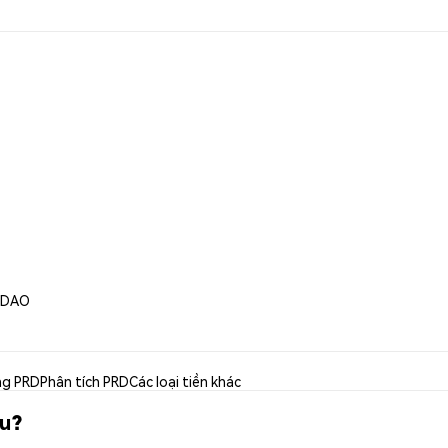
d DAO
ng PRD
Phân tích PRD
Các loại tiền khác
âu?