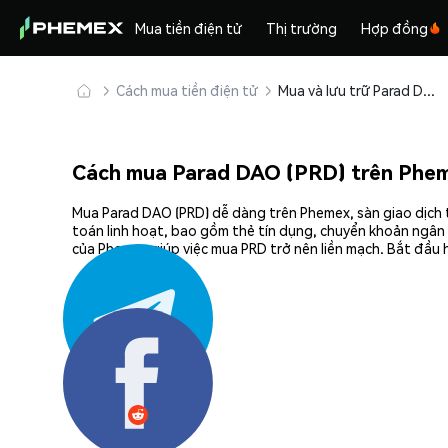
Mua tiền điện tử
Thị trường
Hợp đồng
Cách mua tiền điện tử
Mua và lưu trữ Parad DAO (PRD) an toàn
Cách mua Parad DAO (PRD) trên Phe
Mua Parad DAO (PRD) dễ dàng trên Phemex, sàn giao dịch t
toán linh hoạt, bao gồm thẻ tín dụng, chuyển khoản ngân 
của Phemex giúp việc mua PRD trở nên liền mạch. Bắt đầu 
Chia sẻ: