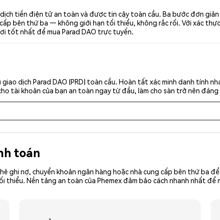
ịch tiền điện tử an toàn và được tin cậy toàn cầu. Ba bước đơn giản
p bên thứ ba — không giới hạn tối thiểu, không rắc rối. Với xác thực 
nơi tốt nhất để mua Parad DAO trực tuyến.
 giao dịch Parad DAO (PRD) toàn cầu. Hoàn tất xác minh danh tính nh
cho tài khoản của bạn an toàn ngay từ đầu, làm cho sàn trở nên đáng 
nh toán
hẻ ghi nợ, chuyển khoản ngân hàng hoặc nhà cung cấp bên thứ ba để 
ền tối thiểu. Nền tảng an toàn của Phemex đảm bảo cách nhanh nhất đ