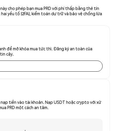
 này cho phép bạn mua PRD với phí thấp bằng thẻ tín
hai yếu tố (2FA), kiểm toán dự trữ và bảo vệ chống lừa
anh để mở khóa mua tức thì. Đăng ký an toàn của
tin cậy.
nạp tiền vào tài khoản. Nạp USDT hoặc crypto với xử
ể mua PRD một cách an tâm.