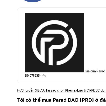
Giá của Para
$0.079535
--%
Hướng dẫn 3 Bước
Tại sao chọn Phemex
Lưu trữ PRD
Sử dụ
Tôi có thể mua Parad DAO (PRD) ở đ