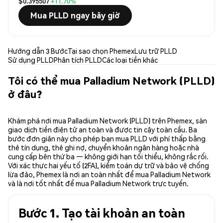
$0.395507
+11.70%
Mua PLLD ngay bây giờ
Hướng dẫn 3 Bước
Tại sao chọn Phemex
Lưu trữ PLLD
Sử dụng PLLD
Phân tích PLLD
Các loại tiền khác
Tôi có thể mua Palladium Network (PLLD)
ở đâu?
Khám phá nơi mua Palladium Network (PLLD) trên Phemex, sàn
giao dịch tiền điện tử an toàn và được tin cậy toàn cầu. Ba
bước đơn giản này cho phép bạn mua PLLD với phí thấp bằng
thẻ tín dụng, thẻ ghi nợ, chuyển khoản ngân hàng hoặc nhà
cung cấp bên thứ ba — không giới hạn tối thiểu, không rắc rối.
Với xác thực hai yếu tố (2FA), kiểm toán dự trữ và bảo vệ chống
lừa đảo, Phemex là nơi an toàn nhất để mua Palladium Network
và là nơi tốt nhất để mua Palladium Network trực tuyến.
Bước 1. Tạo tài khoản an toàn