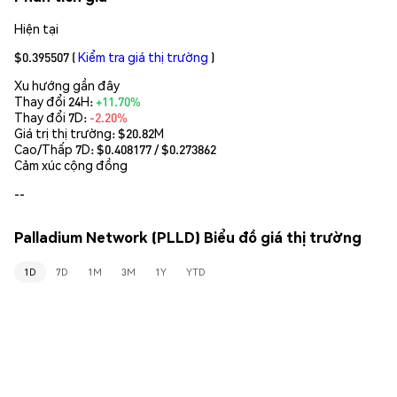
Hiện tại
$0.395507
(
Kiểm tra giá thị trường
)
Xu hướng gần đây
Thay đổi 24H:
+11.70%
Thay đổi 7D:
-2.20%
Giá trị thị trường:
$20.82M
Cao/Thấp 7D: $
0.408177
/ $
0.273862
Cảm xúc cộng đồng
--
Palladium Network (PLLD) Biểu đồ giá thị trường
1D
7D
1M
3M
1Y
YTD