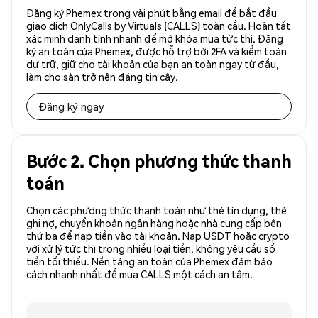
Đăng ký Phemex trong vài phút bằng email để bắt đầu
giao dịch OnlyCalls by Virtuals (CALLS) toàn cầu. Hoàn tất
xác minh danh tính nhanh để mở khóa mua tức thì. Đăng
ký an toàn của Phemex, được hỗ trợ bởi 2FA và kiểm toán
dự trữ, giữ cho tài khoản của bạn an toàn ngay từ đầu,
làm cho sàn trở nên đáng tin cậy.
Đăng ký ngay
Bước 2. Chọn phương thức thanh
toán
Chọn các phương thức thanh toán như thẻ tín dụng, thẻ
ghi nợ, chuyển khoản ngân hàng hoặc nhà cung cấp bên
thứ ba để nạp tiền vào tài khoản. Nạp USDT hoặc crypto
với xử lý tức thì trong nhiều loại tiền, không yêu cầu số
tiền tối thiểu. Nền tảng an toàn của Phemex đảm bảo
cách nhanh nhất để mua CALLS một cách an tâm.