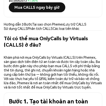
$0.00002073
+1.00%
Mua CALLS ngay bây giờ
Hướng dẫn 3 Bước
Tại sao chọn Phemex
Lưu trữ CALLS
Sử dụng CALLS
Phân tích CALLS
Các loại tiền khác
Tôi có thể mua OnlyCalls by Virtuals
(CALLS) ở đâu?
Khám phá nơi mua OnlyCalls by Virtuals (CALLS) trên Phemex,
sàn giao dịch tiền điện tử an toàn và được tin cậy toàn cầu. Ba
bước đơn giản này cho phép bạn mua CALLS với phí thấp bằng
thẻ tín dụng, thẻ ghi nợ, chuyển khoản ngân hàng hoặc nhà
cung cấp bên thứ ba — không giới hạn tối thiểu, không rắc rối.
Với xác thực hai yếu tố (2FA), kiểm toán dự trữ và bảo vệ chống
lừa đảo, Phemex là nơi an toàn nhất để mua OnlyCalls by Virtuals
và là nơi tốt nhất để mua OnlyCalls by Virtuals trực tuyến.
Bước 1. Tạo tài khoản an toàn