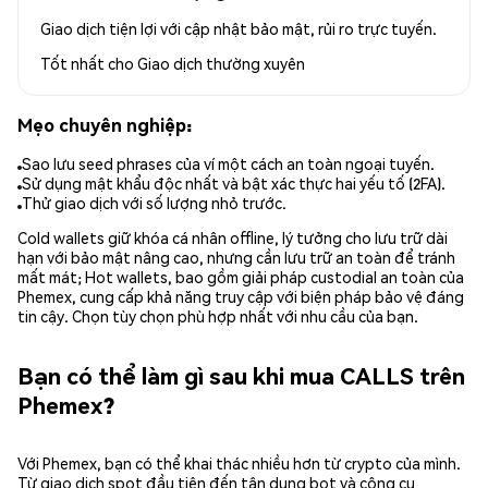
Giao dịch tiện lợi với cập nhật bảo mật, rủi ro trực tuyến.
Tốt nhất cho
Giao dịch thường xuyên
Mẹo chuyên nghiệp:
Sao lưu seed phrases của ví một cách an toàn ngoại tuyến.
Sử dụng mật khẩu độc nhất và bật xác thực hai yếu tố (2FA).
Thử giao dịch với số lượng nhỏ trước.
Cold wallets giữ khóa cá nhân offline, lý tưởng cho lưu trữ dài
hạn với bảo mật nâng cao, nhưng cần lưu trữ an toàn để tránh
mất mát; Hot wallets, bao gồm giải pháp custodial an toàn của
Phemex, cung cấp khả năng truy cập với biện pháp bảo vệ đáng
tin cậy. Chọn tùy chọn phù hợp nhất với nhu cầu của bạn.
Bạn có thể làm gì sau khi mua CALLS trên
Phemex?
Với Phemex, bạn có thể khai thác nhiều hơn từ crypto của mình.
Từ giao dịch spot đầu tiên đến tận dụng bot và công cụ