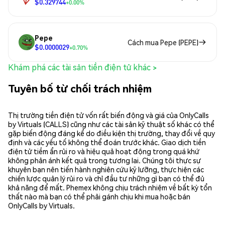
$0.329744
+0.00%
Pepe
Cách mua Pepe (PEPE)
$0.0000029
+0.70%
Khám phá các tài sản tiền điện tử khác >
Tuyên bố từ chối trách nhiệm
Thị trường tiền điện tử vốn rất biến động và giá của OnlyCalls
by Virtuals (CALLS) cũng như các tài sản kỹ thuật số khác có thể
gặp biến động đáng kể do điều kiện thị trường, thay đổi về quy
định và các yếu tố không thể đoán trước khác. Giao dịch tiền
điện tử tiềm ẩn rủi ro và hiệu quả hoạt động trong quá khứ
không phản ánh kết quả trong tương lai. Chúng tôi thực sự
khuyên bạn nên tiến hành nghiên cứu kỹ lưỡng, thực hiện các
chiến lược quản lý rủi ro và chỉ đầu tư những gì bạn có thể đủ
khả năng để mất. Phemex không chịu trách nhiệm về bất kỳ tổn
thất nào mà bạn có thể phải gánh chịu khi mua hoặc bán
OnlyCalls by Virtuals.