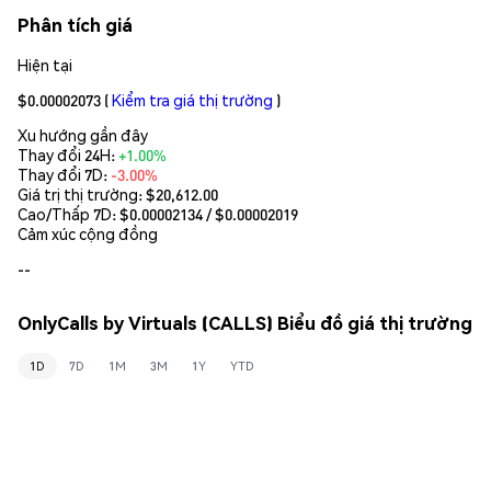
Phân tích giá
Hiện tại
$0.00002073
(
Kiểm tra giá thị trường
)
Xu hướng gần đây
Thay đổi 24H:
+1.00%
Thay đổi 7D:
-3.00%
Giá trị thị trường:
$20,612.00
Cao/Thấp 7D: $
0.00002134
/ $
0.00002019
Cảm xúc cộng đồng
--
OnlyCalls by Virtuals (CALLS) Biểu đồ giá thị trường
1D
7D
1M
3M
1Y
YTD