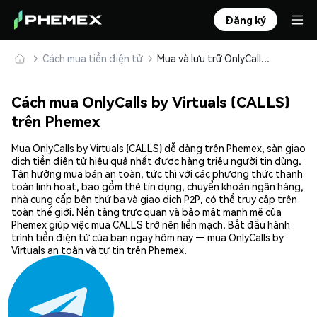
Đăng ký
Cách mua tiền điện tử
Mua và lưu trữ OnlyCalls by Virtuals (CALLS) an toàn
Cách mua OnlyCalls by Virtuals (CALLS)
trên Phemex
Mua OnlyCalls by Virtuals (CALLS) dễ dàng trên Phemex, sàn giao
dịch tiền điện tử hiệu quả nhất được hàng triệu người tin dùng.
Tận hưởng mua bán an toàn, tức thì với các phương thức thanh
toán linh hoạt, bao gồm thẻ tín dụng, chuyển khoản ngân hàng,
nhà cung cấp bên thứ ba và giao dịch P2P, có thể truy cập trên
toàn thế giới. Nền tảng trực quan và bảo mật mạnh mẽ của
Phemex giúp việc mua CALLS trở nên liền mạch. Bắt đầu hành
trình tiền điện tử của bạn ngay hôm nay — mua OnlyCalls by
Virtuals an toàn và tự tin trên Phemex.