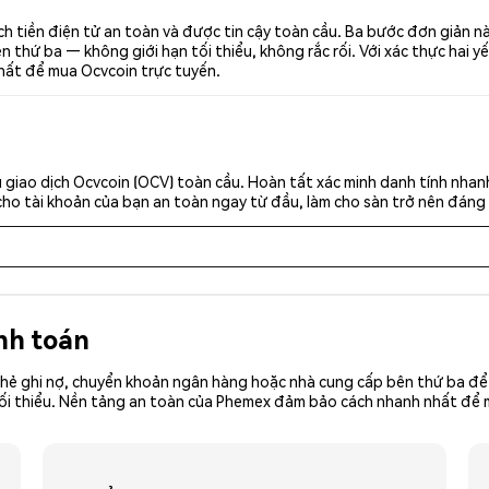
h tiền điện tử an toàn và được tin cậy toàn cầu. Ba bước đơn giản n
thứ ba — không giới hạn tối thiểu, không rắc rối. Với xác thực hai yế
nhất để mua Ocvcoin trực tuyến.
giao dịch Ocvcoin (OCV) toàn cầu. Hoàn tất xác minh danh tính nhan
cho tài khoản của bạn an toàn ngay từ đầu, làm cho sàn trở nên đáng 
nh toán
hẻ ghi nợ, chuyển khoản ngân hàng hoặc nhà cung cấp bên thứ ba để 
iền tối thiểu. Nền tảng an toàn của Phemex đảm bảo cách nhanh nhất đ