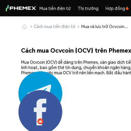
Mua tiền điện tử
Thị trường
Hợp đồng
Cách mua tiền điện tử
Mua và lưu trữ Ocvcoin (OCV) an toàn
Cách mua Ocvcoin (OCV) trên Pheme
Mua Ocvcoin (OCV) dễ dàng trên Phemex, sàn giao dịch tiề
linh hoạt, bao gồm thẻ tín dụng, chuyển khoản ngân hàng,
Phemex giúp việc mua OCV trở nên liền mạch. Bắt đầu hành
Chia sẻ: