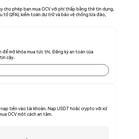
ày cho phép bạn mua OCV với phí thấp bằng thẻ tín dụng,
u tố (2FA), kiểm toán dự trữ và bảo vệ chống lừa đảo,
h để mở khóa mua tức thì. Đăng ký an toàn của
tin cậy.
nạp tiền vào tài khoản. Nạp USDT hoặc crypto với xử
ể mua OCV một cách an tâm.