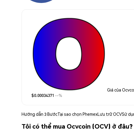
Giá của Ocvco
$0.00034371
--%
Hướng dẫn 3 Bước
Tại sao chọn Phemex
Lưu trữ OCV
Sử dụ
Tôi có thể mua Ocvcoin (OCV) ở đâu?