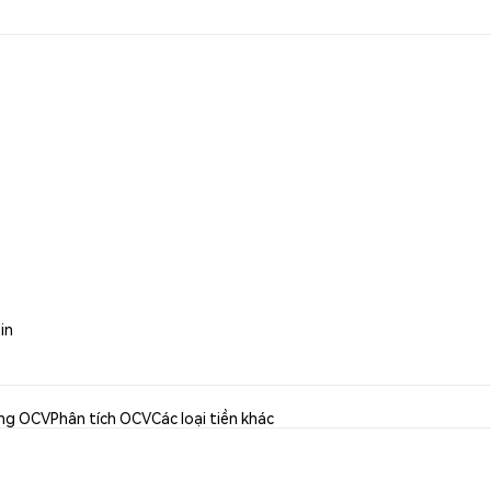
in
ng OCV
Phân tích OCV
Các loại tiền khác