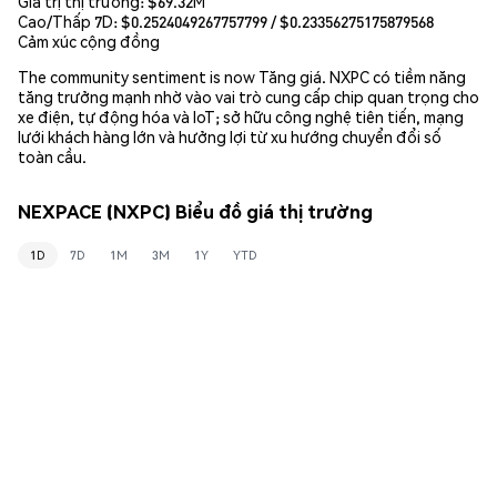
Giá trị thị trường:
$69.32M
Cao/Thấp 7D: $
0.2524049267757799
/ $
0.23356275175879568
Cảm xúc cộng đồng
The community sentiment is now Tăng giá. NXPC có tiềm năng
tăng trưởng mạnh nhờ vào vai trò cung cấp chip quan trọng cho
xe điện, tự động hóa và IoT; sở hữu công nghệ tiên tiến, mạng
lưới khách hàng lớn và hưởng lợi từ xu hướng chuyển đổi số
toàn cầu.
NEXPACE (NXPC) Biểu đồ giá thị trường
1D
7D
1M
3M
1Y
YTD