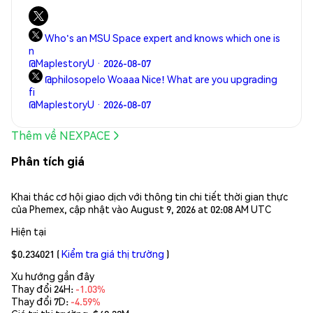
Who's an MSU Space expert and knows which one is
n
@MaplestoryU · 2026-08-07
@philosopelo Woaaa Nice! What are you upgrading
fi
@MaplestoryU · 2026-08-07
Thêm về NEXPACE
Phân tích giá
Khai thác cơ hội giao dịch với thông tin chi tiết thời gian thực
của Phemex, cập nhật vào August 9, 2026 at 02:08 AM UTC
Hiện tại
$0.234021
(
Kiểm tra giá thị trường
)
Xu hướng gần đây
Thay đổi 24H:
-1.03%
Thay đổi 7D:
-4.59%