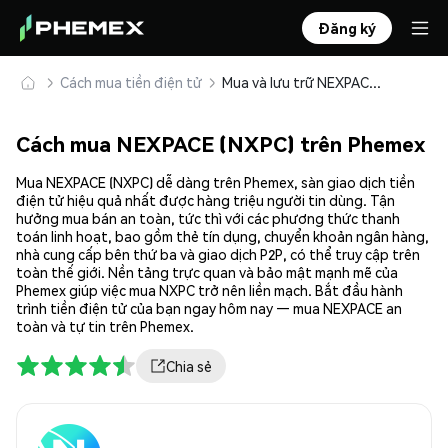
Đăng ký
Cách mua tiền điện tử
Mua và lưu trữ NEXPACE (NXPC) an toàn
Cách mua NEXPACE (NXPC) trên Phemex
Mua NEXPACE (NXPC) dễ dàng trên Phemex, sàn giao dịch tiền
điện tử hiệu quả nhất được hàng triệu người tin dùng. Tận
hưởng mua bán an toàn, tức thì với các phương thức thanh
toán linh hoạt, bao gồm thẻ tín dụng, chuyển khoản ngân hàng,
nhà cung cấp bên thứ ba và giao dịch P2P, có thể truy cập trên
toàn thế giới. Nền tảng trực quan và bảo mật mạnh mẽ của
Phemex giúp việc mua NXPC trở nên liền mạch. Bắt đầu hành
trình tiền điện tử của bạn ngay hôm nay — mua NEXPACE an
toàn và tự tin trên Phemex.
Chia sẻ