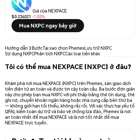
Giá của NEXPACE
$0.234021
-1.03%
Mua NXPC ngay bây giờ
Hướng dẫn 3 Bước
Tại sao chọn Phemex
Lưu trữ NXPC
Sử dụng NXPC
Phân tích NXPC
Các loại tiền khác
Tôi có thể mua NEXPACE (NXPC) ở đâu?
Khám phá nơi mua NEXPACE (NXPC) trên Phemex, sàn giao dịch
tiền điện tử an toàn và được tin cậy toàn cầu. Ba bước đơn giản
này cho phép bạn mua NXPC với phí thấp bằng thẻ tín dụng, thẻ
ghi nợ, chuyển khoản ngân hàng hoặc nhà cung cấp bên thứ ba
— không giới hạn tối thiểu, không rắc rối. Với xác thực hai yếu tố
(2FA), kiểm toán dự trữ và bảo vệ chống lừa đảo, Phemex là nơi
an toàn nhất để mua NEXPACE và là nơi tốt nhất để mua
NEXPACE trực tuyến.