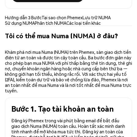
Hướng dẫn 3 Bước
Tại sao chọn Phemex
Lưu trữ NUMA
Sử dụng NUMA
Phân tích NUMA
Các loại tiền khác
Tôi có thể mua Numa (NUMA) ở đâu?
Khám phá nơi mua Numa (NUMA) trên Phemex, sàn giao dịch tiền
điện tử an toàn và được tin cậy toàn cầu. Ba bước đơn giản này
cho phép bạn mua NUMA với phí thấp bằng thẻ tín dụng, thẻ ghi
nợ, chuyển khoản ngân hàng hoặc nhà cung cấp bên thứ ba —
không giới hạn tối thiểu, không rắc rối. Với xác thực hai yếu tố
(2FA), kiểm toán dự trữ và bảo vệ chống lừa đảo, Phemex là nơi
an toàn nhất để mua Numa và là nơi tốt nhất để mua Numa trực
tuyến.
Bước 1. Tạo tài khoản an toàn
Đăng ký Phemex trong vài phút bằng email để bắt đầu
giao dịch Numa (NUMA) toàn cầu. Hoàn tất xác minh danh
tính nhanh để mở khóa mua tức thì. Đăng ký an toàn của