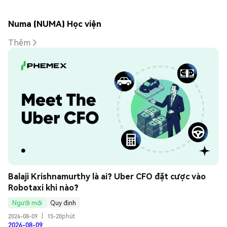
Numa (NUMA) Học viện
Thêm
Balaji Krishnamurthy là ai? Uber CFO đặt cược vào 
Robotaxi khi nào?
Người mới
Quy định
2026-08-09
|
15-20phút
2026-08-09