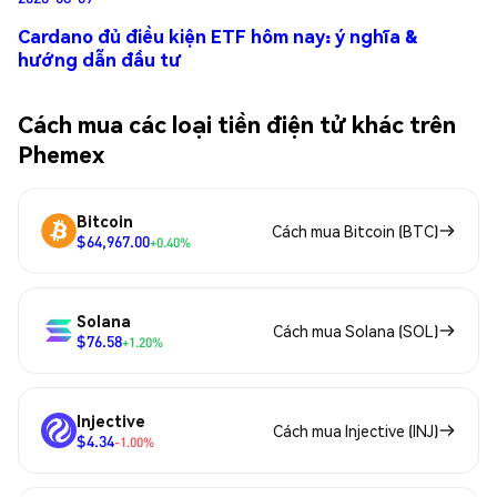
Cardano đủ điều kiện ETF hôm nay: ý nghĩa &
hướng dẫn đầu tư
Cách mua các loại tiền điện tử khác trên
Phemex
Bitcoin
Cách mua Bitcoin (BTC)
$64,967.00
+0.40%
Solana
Cách mua Solana (SOL)
$76.58
+1.20%
Injective
Cách mua Injective (INJ)
$4.34
-1.00%