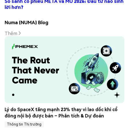
So sánh cổ phiếu META và MU 2026: Đầu tư nào sinh
lời hơn?
Numa (NUMA) Blog
Thêm
Lý do SpaceX tăng mạnh 23% thay vì lao dốc khi cổ 
đông nội bộ được bán – Phân tích & Dự đoán
Thông tin Thị trường