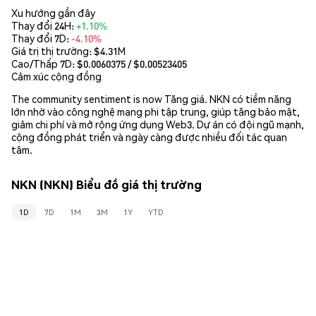
Xu hướng gần đây
Thay đổi 24H:
+1.10%
Thay đổi 7D:
-4.10%
Giá trị thị trường:
$4.31M
Cao/Thấp 7D: $
0.0060375
/ $
0.00523405
Cảm xúc cộng đồng
The community sentiment is now Tăng giá. NKN có tiềm năng
lớn nhờ vào công nghệ mạng phi tập trung, giúp tăng bảo mật,
giảm chi phí và mở rộng ứng dụng Web3. Dự án có đội ngũ mạnh,
cộng đồng phát triển và ngày càng được nhiều đối tác quan
tâm.
NKN (NKN) Biểu đồ giá thị trường
1D
7D
1M
3M
1Y
YTD