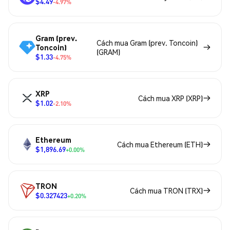
$4.49
-4.97%
Gram (prev.
Cách mua Gram (prev. Toncoin)
Toncoin)
(GRAM)
$1.33
-4.75%
XRP
Cách mua XRP (XRP)
$1.02
-2.10%
Ethereum
Cách mua Ethereum (ETH)
$1,896.69
+0.00%
TRON
Cách mua TRON (TRX)
$0.327423
+0.20%