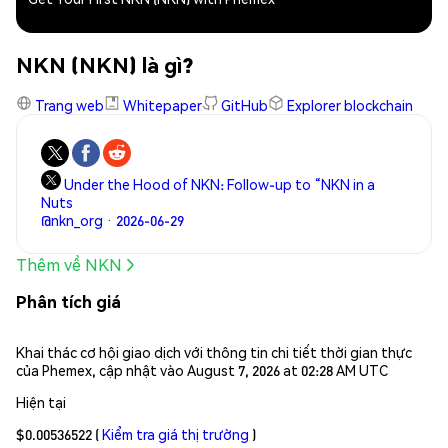
NKN (NKN) là gì?
Trang web
Whitepaper
GitHub
Explorer blockchain
Under the Hood of NKN: Follow-up to “NKN in a
Nuts
@nkn_org · 2026-06-29
Thêm về NKN
Phân tích giá
Khai thác cơ hội giao dịch với thông tin chi tiết thời gian thực
của Phemex, cập nhật vào August 7, 2026 at 02:28 AM UTC
Hiện tại
$0.00536522
(
Kiểm tra giá thị trường
)