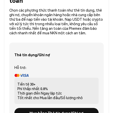
toán
Chọn các phương thức thanh toán như thẻ tín dụng, thẻ
ghi nợ, chuyển khoản ngân hàng hoặc nhà cung cấp bên
thứ ba để nạp tiền vào tài khoản. Nạp USDT hoặc crypto
với xử lý tức thì trong nhiều loại tiền, không yêu cầu số
tiền tối thiểu. Nền tảng an toàn của Phemex đảm bảo
cách nhanh nhất để mua NKN một cách an tâm.
Thẻ tín dụng/Ghi nợ
Hỗ trợ:
Tiền tệ
30+
Phí thấp nhất
0.8%
Thời gian đến
Ngay lập tức
Tốt nhất cho
Mua lần đầu/Số lượng nhỏ
Mua bằng Thẻ tín dụng/Ghi nợ