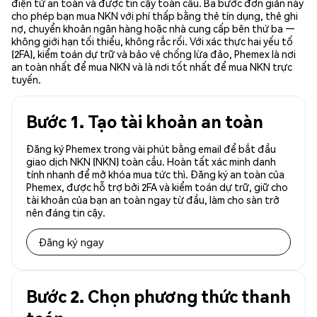
điện tử an toàn và được tin cậy toàn cầu. Ba bước đơn giản này
cho phép bạn mua NKN với phí thấp bằng thẻ tín dụng, thẻ ghi
nợ, chuyển khoản ngân hàng hoặc nhà cung cấp bên thứ ba —
không giới hạn tối thiểu, không rắc rối. Với xác thực hai yếu tố
(2FA), kiểm toán dự trữ và bảo vệ chống lừa đảo, Phemex là nơi
an toàn nhất để mua NKN và là nơi tốt nhất để mua NKN trực
tuyến.
Bước 1. Tạo tài khoản an toàn
Đăng ký Phemex trong vài phút bằng email để bắt đầu
giao dịch NKN (NKN) toàn cầu. Hoàn tất xác minh danh
tính nhanh để mở khóa mua tức thì. Đăng ký an toàn của
Phemex, được hỗ trợ bởi 2FA và kiểm toán dự trữ, giữ cho
tài khoản của bạn an toàn ngay từ đầu, làm cho sàn trở
nên đáng tin cậy.
Đăng ký ngay
Bước 2. Chọn phương thức thanh