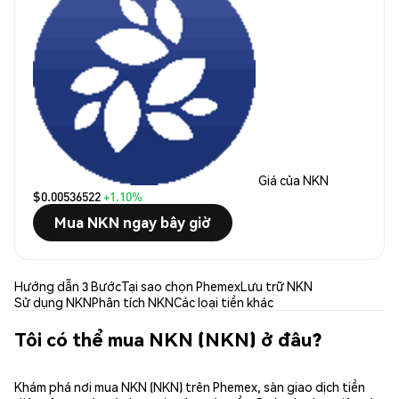
Giá của NKN
$0.00536522
+1.10%
Mua NKN ngay bây giờ
Hướng dẫn 3 Bước
Tại sao chọn Phemex
Lưu trữ NKN
Sử dụng NKN
Phân tích NKN
Các loại tiền khác
Tôi có thể mua NKN (NKN) ở đâu?
Khám phá nơi mua NKN (NKN) trên Phemex, sàn giao dịch tiền