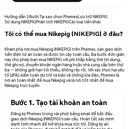
Hướng dẫn 3 Bước
Tại sao chọn Phemex
Lưu trữ NIKEPIG
Sử dụng NIKEPIG
Phân tích NIKEPIG
Các loại tiền khác
Tôi có thể mua Nikepig (NIKEPIG) ở đâu?
Khám phá nơi mua Nikepig (NIKEPIG) trên Phemex, sàn giao dịch
tiền điện tử an toàn và được tin cậy toàn cầu. Ba bước đơn giản
này cho phép bạn mua NIKEPIG với phí thấp bằng thẻ tín dụng,
thẻ ghi nợ, chuyển khoản ngân hàng hoặc nhà cung cấp bên thứ
ba — không giới hạn tối thiểu, không rắc rối. Với xác thực hai yếu
tố (2FA), kiểm toán dự trữ và bảo vệ chống lừa đảo, Phemex là
nơi an toàn nhất để mua Nikepig và là nơi tốt nhất để mua
Nikepig trực tuyến.
Bước 1. Tạo tài khoản an toàn
Đăng ký Phemex trong vài phút bằng email để bắt đầu
giao dịch Nikepig (NIKEPIG) toàn cầu. Hoàn tất xác minh
danh tính nhanh để mở khóa mua tức thì. Đăng ký an