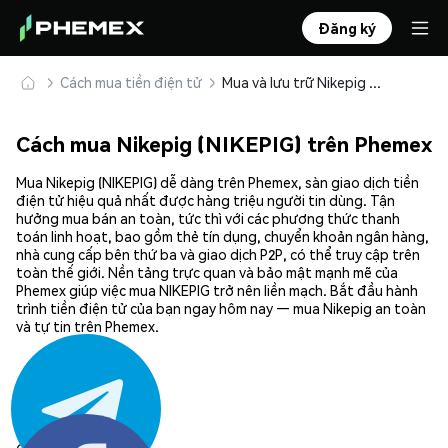
Đăng ký
Cách mua tiền điện tử
Mua và lưu trữ Nikepig (NIKEPIG) an toàn
Cách mua Nikepig (NIKEPIG) trên Phemex
Mua Nikepig (NIKEPIG) dễ dàng trên Phemex, sàn giao dịch tiền
điện tử hiệu quả nhất được hàng triệu người tin dùng. Tận
hưởng mua bán an toàn, tức thì với các phương thức thanh
toán linh hoạt, bao gồm thẻ tín dụng, chuyển khoản ngân hàng,
nhà cung cấp bên thứ ba và giao dịch P2P, có thể truy cập trên
toàn thế giới. Nền tảng trực quan và bảo mật mạnh mẽ của
Phemex giúp việc mua NIKEPIG trở nên liền mạch. Bắt đầu hành
trình tiền điện tử của bạn ngay hôm nay — mua Nikepig an toàn
và tự tin trên Phemex.