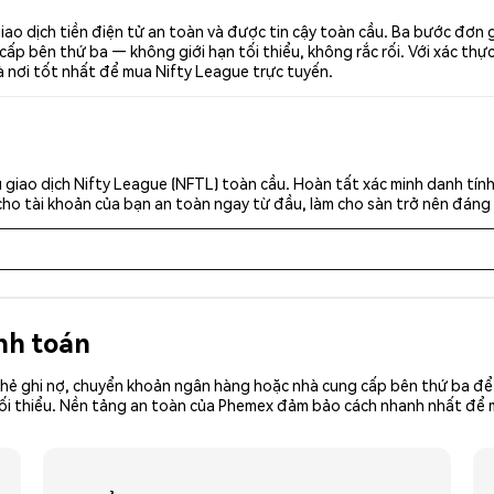
ao dịch tiền điện tử an toàn và được tin cậy toàn cầu. Ba bước đơn 
p bên thứ ba — không giới hạn tối thiểu, không rắc rối. Với xác thực 
à nơi tốt nhất để mua Nifty League trực tuyến.
giao dịch Nifty League (NFTL) toàn cầu. Hoàn tất xác minh danh tín
cho tài khoản của bạn an toàn ngay từ đầu, làm cho sàn trở nên đáng 
nh toán
hẻ ghi nợ, chuyển khoản ngân hàng hoặc nhà cung cấp bên thứ ba để 
iền tối thiểu. Nền tảng an toàn của Phemex đảm bảo cách nhanh nhất đ