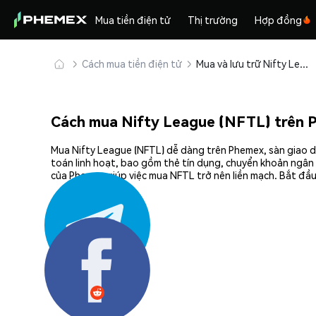
Mua tiền điện tử
Thị trường
Hợp đồng
Cách mua tiền điện tử
Mua và lưu trữ Nifty League (NFTL) an toàn
Cách mua Nifty League (NFTL) trên 
Mua Nifty League (NFTL) dễ dàng trên Phemex, sàn giao dị
toán linh hoạt, bao gồm thẻ tín dụng, chuyển khoản ngân 
của Phemex giúp việc mua NFTL trở nên liền mạch. Bắt đầu
Chia sẻ: