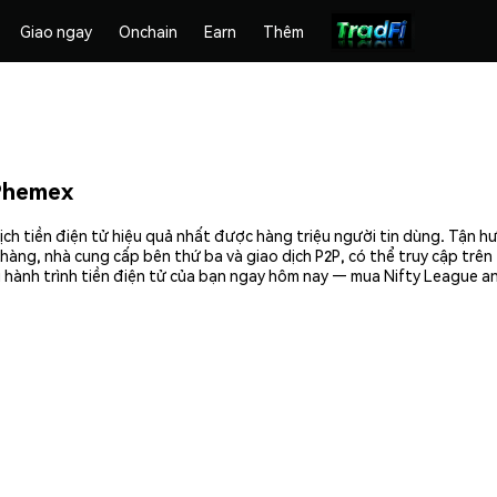
Giao ngay
Onchain
Earn
Thêm
Phemex
ch tiền điện tử hiệu quả nhất được hàng triệu người tin dùng. Tận h
hàng, nhà cung cấp bên thứ ba và giao dịch P2P, có thể truy cập trê
 hành trình tiền điện tử của bạn ngay hôm nay — mua Nifty League an