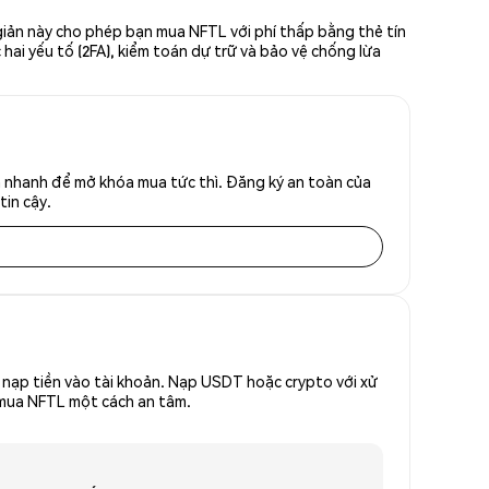
giản này cho phép bạn mua NFTL với phí thấp bằng thẻ tín
hai yếu tố (2FA), kiểm toán dự trữ và bảo vệ chống lừa
h nhanh để mở khóa mua tức thì. Đăng ký an toàn của
tin cậy.
nạp tiền vào tài khoản. Nạp USDT hoặc crypto với xử
ể mua NFTL một cách an tâm.