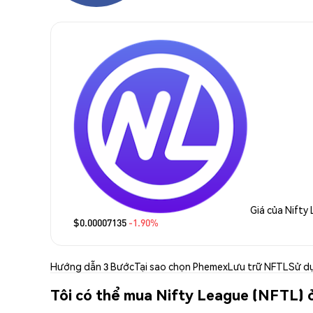
Giá của Nifty
$0.00007135
-1.90%
Hướng dẫn 3 Bước
Tại sao chọn Phemex
Lưu trữ NFTL
Sử d
Tôi có thể mua Nifty League (NFTL) 