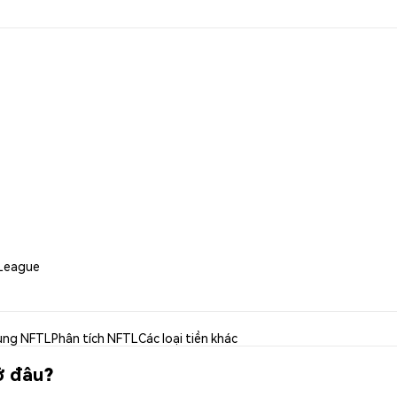
 League
ụng NFTL
Phân tích NFTL
Các loại tiền khác
ở đâu?