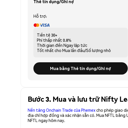
Thẻ tín dụng/Ghi nợ
Hỗ trợ:
Tiền tệ
30+
Phí thấp nhất
0.8%
Thời gian đến
Ngay lập tức
Tốt nhất cho
Mua lần đầu/Số lượng nhỏ
Mua bằng Thẻ tín dụng/Ghi nợ
Bước 3. Mua và lưu trữ Nifty L
Nền tảng Onchain Trade của Phemex
cho phép giao dị
địa chỉ hợp đồng và xác nhận sẵn có. Mua NFTL bằng U
NFTL ngay hôm nay.