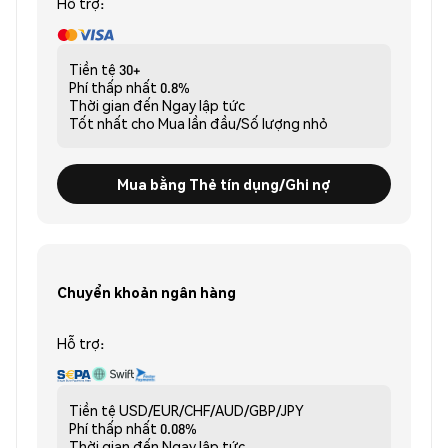
Hỗ trợ:
Tiền tệ
30+
Phí thấp nhất
0.8%
Thời gian đến
Ngay lập tức
Tốt nhất cho
Mua lần đầu/Số lượng nhỏ
Mua bằng Thẻ tín dụng/Ghi nợ
Chuyển khoản ngân hàng
Hỗ trợ:
Tiền tệ
USD/EUR/CHF/AUD/GBP/JPY
Phí thấp nhất
0.08%
Thời gian đến
Ngay lập tức