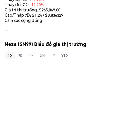
Thay đổi 7D:
-12.20%
Giá trị thị trường:
$265,069.00
Cao/Thấp 7D: $
1.24
/ $
0.836329
Cảm xúc cộng đồng
--
Neza (SN99) Biểu đồ giá thị trường
1D
7D
1M
3M
1Y
YTD