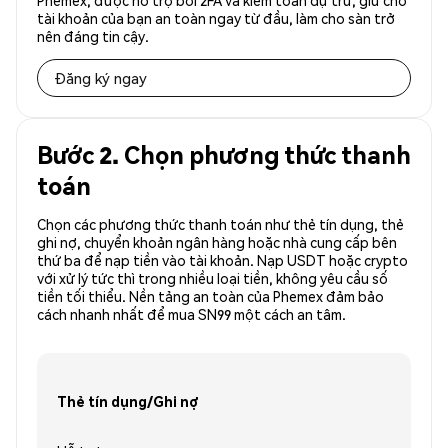
Phemex, được hỗ trợ bởi 2FA và kiểm toán dự trữ, giữ cho
tài khoản của bạn an toàn ngay từ đầu, làm cho sàn trở
nên đáng tin cậy.
Đăng ký ngay
Bước 2. Chọn phương thức thanh
toán
Chọn các phương thức thanh toán như thẻ tín dụng, thẻ
ghi nợ, chuyển khoản ngân hàng hoặc nhà cung cấp bên
thứ ba để nạp tiền vào tài khoản. Nạp USDT hoặc crypto
với xử lý tức thì trong nhiều loại tiền, không yêu cầu số
tiền tối thiểu. Nền tảng an toàn của Phemex đảm bảo
cách nhanh nhất để mua SN99 một cách an tâm.
Thẻ tín dụng/Ghi nợ