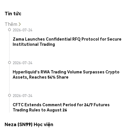
Tin tức
Thêm
2026-07-24
Zama Launches Confidential RFQ Protocol for Secure
Institutional Trading
2026-07-24
Hyperliquid's RWA Trading Volume Surpasses Crypto
Assets, Reaches 54% Share
2026-07-24
CFTC Extends Comment Period for 24/7 Futures
Trading Rules to August 26
Neza (SN99) Học viện