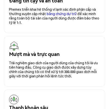
Đáng tin cậy và an toàn
Phemex triển khai hệ thống ví lạnh xác định phân cấp và
thường xuyên cập nhật
bằng chứng dự trữ
để xác minh
rằng toàn bộ tài sản của người dùng được đảm bảo theo
tỷ lệ 1:1.
Mượt mà và trực quan
Trải nghiệm giao dịch của người dùng của chúng tôi là ưu
tiên hàng đầu. Công cụ giao dịch được xây dựng tùy
chỉnh của chúng tôi có thể xử lý tới 300.000 giao dịch mỗi
giây với thời gian phản hồi lệnh tức thời.
Thanh khoản sâu