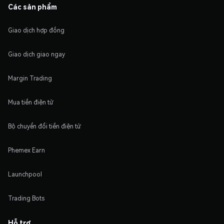
Các sản phẩm
Giao dịch hợp đồng
Giao dịch giao ngay
Margin Trading
Mua tiền điện tử
Bộ chuyển đổi tiền điện tử
Phemex Earn
Launchpool
Trading Bots
Hỗ trợ