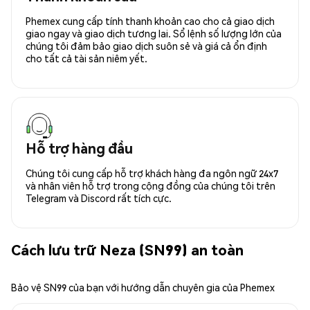
Phemex cung cấp tính thanh khoản cao cho cả giao dịch
giao ngay và giao dịch tương lai. Sổ lệnh số lượng lớn của
chúng tôi đảm bảo giao dịch suôn sẻ và giá cả ổn định
cho tất cả tài sản niêm yết.
Hỗ trợ hàng đầu
Chúng tôi cung cấp hỗ trợ khách hàng đa ngôn ngữ 24x7
và nhân viên hỗ trợ trong cộng đồng của chúng tôi trên
Telegram và Discord rất tích cực.
Cách lưu trữ Neza (SN99) an toàn
Bảo vệ SN99 của bạn với hướng dẫn chuyên gia của Phemex