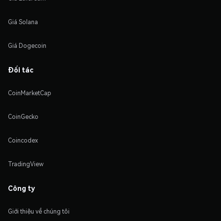
Giá Solana
Giá Dogecoin
Đối tác
CoinMarketCap
CoinGecko
Coincodex
TradingView
Công ty
Giới thiệu về chúng tôi