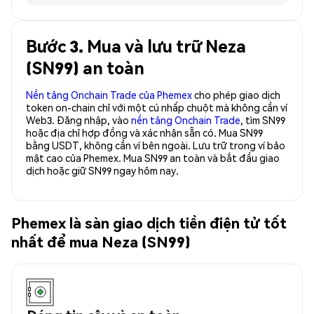
Bước 3. Mua và lưu trữ Neza
(SN99) an toàn
Nền tảng Onchain Trade của Phemex
cho phép giao dịch
token on-chain chỉ với một cú nhấp chuột mà không cần ví
Web3. Đăng nhập, vào
nền tảng Onchain Trade
, tìm SN99
hoặc địa chỉ hợp đồng và xác nhận sẵn có. Mua SN99
bằng USDT, không cần ví bên ngoài. Lưu trữ trong ví bảo
mật cao của Phemex. Mua SN99 an toàn và bắt đầu giao
dịch hoặc giữ SN99 ngay hôm nay.
Phemex là sàn giao dịch tiền điện tử tốt
nhất để mua Neza (SN99)