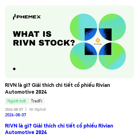
RIVN là gì? Giải thích chi tiết cổ phiếu Rivian 
Automotive 2024
Người mới
TradFi
2026-08-07
|
10-15phút
2026-08-07
RIVN là gì? Giải thích chi tiết cổ phiếu Rivian
Automotive 2024