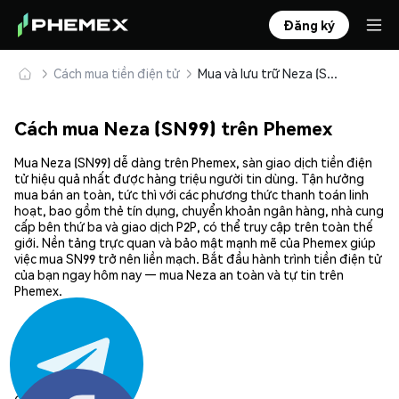
Đăng ký
Cách mua tiền điện tử
Mua và lưu trữ Neza (SN99) an toàn
Cách mua Neza (SN99) trên Phemex
Mua Neza (SN99) dễ dàng trên Phemex, sàn giao dịch tiền điện
tử hiệu quả nhất được hàng triệu người tin dùng. Tận hưởng
mua bán an toàn, tức thì với các phương thức thanh toán linh
hoạt, bao gồm thẻ tín dụng, chuyển khoản ngân hàng, nhà cung
cấp bên thứ ba và giao dịch P2P, có thể truy cập trên toàn thế
giới. Nền tảng trực quan và bảo mật mạnh mẽ của Phemex giúp
việc mua SN99 trở nên liền mạch. Bắt đầu hành trình tiền điện tử
của bạn ngay hôm nay — mua Neza an toàn và tự tin trên
Phemex.