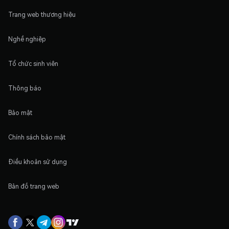
Trang web thương hiệu
Nghề nghiệp
Tổ chức sinh viên
Thông báo
Bảo mật
Chính sách bảo mật
Điều khoản sử dụng
Bản đồ trang web