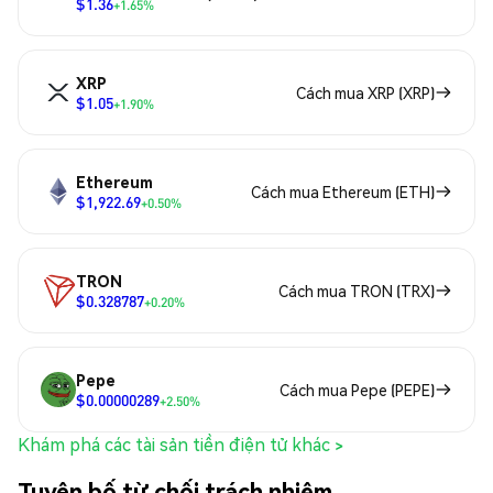
$1.36
+1.65%
XRP
Cách mua XRP (XRP)
$1.05
+1.90%
Ethereum
Cách mua Ethereum (ETH)
$1,922.69
+0.50%
TRON
Cách mua TRON (TRX)
$0.328787
+0.20%
Pepe
Cách mua Pepe (PEPE)
$0.00000289
+2.50%
Khám phá các tài sản tiền điện tử khác >
Tuyên bố từ chối trách nhiệm