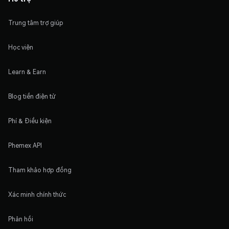
Trung tâm trợ giúp
Học viện
Learn & Earn
Blog tiền điện tử
Phí & Điều kiện
Phemex API
Tham khảo hợp đồng
Xác minh chính thức
Phản hồi