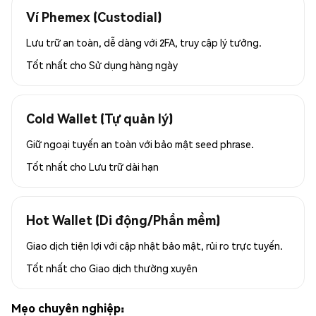
Ví Phemex (Custodial)
Lưu trữ an toàn, dễ dàng với 2FA, truy cập lý tưởng.
Tốt nhất cho
Sử dụng hàng ngày
Cold Wallet (Tự quản lý)
Giữ ngoại tuyến an toàn với bảo mật seed phrase.
Tốt nhất cho
Lưu trữ dài hạn
Hot Wallet (Di động/Phần mềm)
Giao dịch tiện lợi với cập nhật bảo mật, rủi ro trực tuyến.
Tốt nhất cho
Giao dịch thường xuyên
Mẹo chuyên nghiệp: