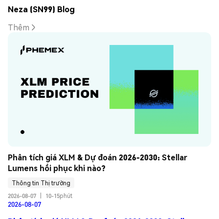
Neza (SN99) Blog
Thêm
Phân tích giá XLM & Dự đoán 2026-2030: Stellar 
Lumens hồi phục khi nào?
Thông tin Thị trường
2026-08-07
|
10-15phút
2026-08-07